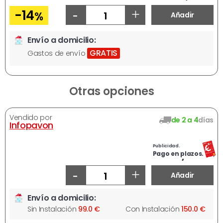
-
+
-14
%
Añadir
Envío a domicilio:
GRATIS
Gastos de envío
Otras opciones
Vendido por
de 2 a 4
días
Infopavon
Publicidad.
670,72 €
Pago en plazos.
-
+
Añadir
Envío a domicilio:
Sin Instalación
99.0 €
Con Instalación
150.0 €