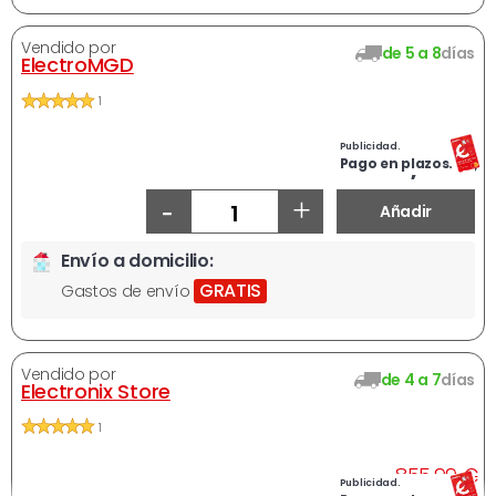
Vendido por
de 5 a 8
días
ElectroMGD
1
Publicidad.
769,71 €
Pago en plazos.
-
+
Añadir
Envío a domicilio:
GRATIS
Gastos de envío
Vendido por
de 4 a 7
días
Electronix Store
1
A
855,99 €
Publicidad.