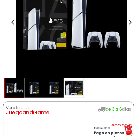
Vendido por
de 3 a 6
días
JuegoandGame
A
699,00
€
Publicidad.
Ahora
599,99
€
Pago en plazos.