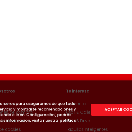
osotros
Te interesa
 terceros para asegurarnos de que todo
 somos
Mi cuenta
servicio y mostrarte recomendaciones y
ACEPTAR COO
ones de compra
Click & Collect
iendo clic en 'Configuración', podrás
ás información, visita nuestra
política
devoluciones
Click & Drive
 de cookies
Taquillas Inteligentes