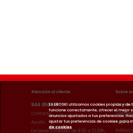
Atención al cliente
Sobre n
En EROSKI utilizamos cookies propias y de
944 050 514
Quienes
funcione correctamente, ofrecer el mejor 
Condici
Contacto
anuncios ajustados a tus preferencias. Hac
ajustar tus preferencias de cookies. para m
Pago y 
Ayuda
de cookies
Política
De lunes a sábado de 9:00 a 22:00h.