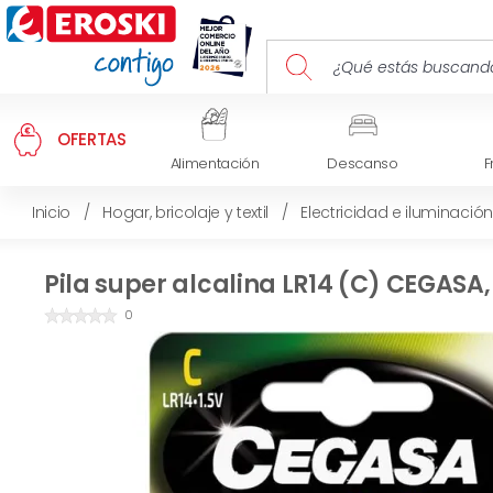
OFERTAS
Alimentación
Descanso
F
Inicio
/
Hogar, bricolaje y textil
/
Electricidad e iluminación
Pila super alcalina LR14 (C) CEGASA,
0