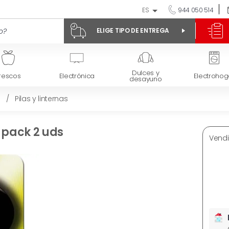
ES
944 050 514
ELIGE TIPO DE ENTREGA
Dulces y
rescos
Electrónica
Electrohog
desayuno
/
Pilas y linternas
 pack 2 uds
Vendi