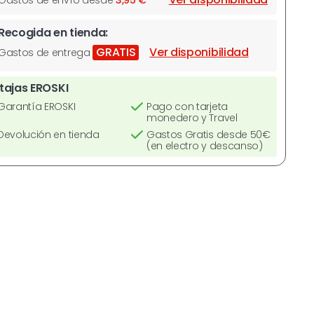
Gastos de envío desde
3,95 €
Recogida en tienda:
GRATIS
Ver disponibilidad
Gastos de entrega
tajas EROSKI
Garantía EROSKI
Pago con tarjeta
monedero y Travel
Devolución en tienda
Gastos Gratis desde 50€
(en electro y descanso)