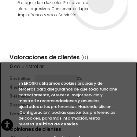
Proteger de la luz solar. Preservar de
olores agresivos. Conservar en lugar
limpio, fresco y seco. Servir frío
Valoraciones de clientes
(0)
0
de 5 estrellas
5
estrellas
0%
En EROSKI utilizamos cookies propias y de
4
estrellas
0%
terceros para asegurarnos de que todo funcione
correctamente, ofrecer el mejor servicio y
3
estrellas
0%
mostrarte recomendaciones y anuncios
2
estrellas
0%
ajustados a tus preferencias. Haciendo clic en
'Configuración', podrás ajustar tus preferencias
1
estrella
0%
de cookies. para más información, visita
nuestra
política de cookies
Opiniones de clientes