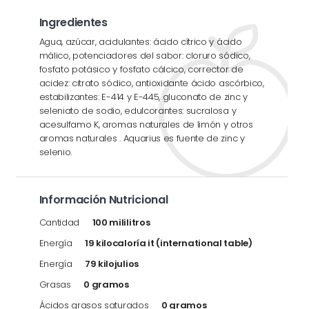
Ingredientes
Agua, azúcar, acidulantes: ácido cítrico y ácido
málico, potenciadores del sabor: cloruro sódico,
fosfato potásico y fosfato cálcico, corrector de
acidez: citrato sódico, antioxidante ácido ascórbico,
estabilizantes: E-414 y E-445, gluconato de zinc y
seleniato de sodio, edulcorantes: sucralosa y
acesulfamo K, aromas naturales de limón y otros
aromas naturales . Aquarius es fuente de zinc y
selenio.
Información Nutricional
Cantidad
100 mililitros
Energía
19 kilocaloría it (international table)
Energía
79 kilojulios
Grasas
0 gramos
Ácidos grasos saturados
0 gramos