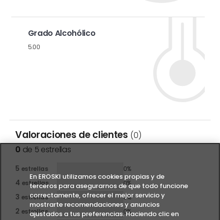
Grado Alcohólico
5.00
Valoraciones de clientes
(0)
0
de 5 estrellas
5
estrellas
0%
En EROSKI utilizamos cookies propias y de
4
estrellas
0%
terceros para asegurarnos de que todo funcione
correctamente, ofrecer el mejor servicio y
3
estrellas
0%
mostrarte recomendaciones y anuncios
2
estrellas
0%
ajustados a tus preferencias. Haciendo clic en