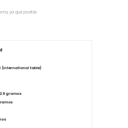
mismo, ya que podrás
l
t (international table)
2.9 gramos
gramos
mos