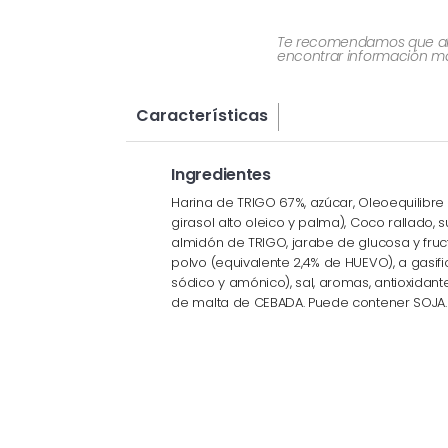
Te recomendamos que al re
encontrar información más
Características
Ingredientes
Harina de TRIGO 67%, azúcar, Oleoequilibre
girasol alto oleico y palma), Coco rallado, 
almidón de TRIGO, jarabe de glucosa y fruc
polvo (equivalente 2,4% de HUEVO), a gasif
sódico y amónico), sal, aromas, antioxidante
de malta de CEBADA. Puede contener SOJA.