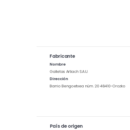
Fabricante
Nombre
Galletas Artiach S.A.U.
Dirección
Barrio Bengoetxea núm. 20 48410-Orozko
País de origen