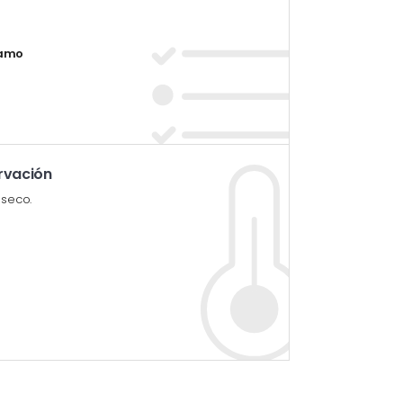
ramo
rvación
 seco.