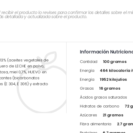
cibir el producto lo revises para confirmar los detalles sobre el 
 detallada y actualizada sobre el producto.
Información Nutriciona
 13% (aceites vegetales de
Cantidad
100 gramos
suero de LECHE en polvo,
Energía
464 kilocaloría i
tosa, miel 0,7%, HUEVO en
icantes (bicarbonatos
Energía
1952 kilojulios
s (E 304, E 306) y extracto
Grasas
16 gramos
Ácidos grasos saturados
Hidratos de carbono
72 
Azúcares
21 gramos
Fibra alimentaria
2.7 gra
Proteínas
6.7 gramos