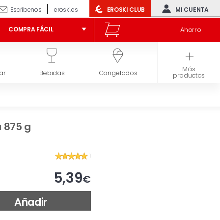
Escríbenos
eroski.es
EROSKI CLUB
MI CUENTA
Ahorro
COMPRA FÁCIL
Más
ar
Bebidas
Congelados
Higiene y belleza
productos
a 875 g
1
5,39
€
Añadir