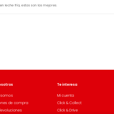
 leche fría, estas son las mejores.
osotros
Te interesa
 somos
Mi cuenta
ones de compra
Click & Collect
devoluciones
Click & Drive