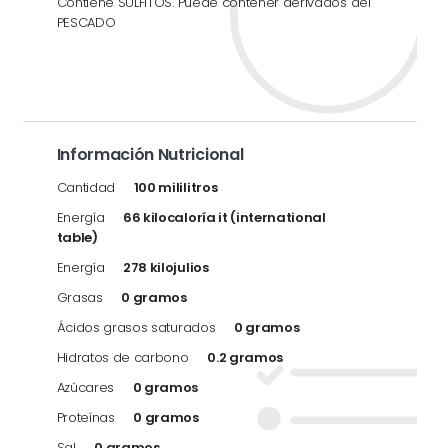
Contiene SULFITOS. Puede contener derivados del
PESCADO
Información Nutricional
Cantidad
100 mililitros
Energía
66 kilocaloría it (international
table)
Energía
278 kilojulios
Grasas
0 gramos
Ácidos grasos saturados
0 gramos
Hidratos de carbono
0.2 gramos
Azúcares
0 gramos
Proteínas
0 gramos
Sal
0 gramos