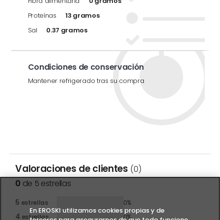
Fibra alimentaria
0 gramos
Proteínas
13 gramos
Sal
0.37 gramos
Condiciones de conservación
Mantener refrigerado tras su compra
Valoraciones de clientes
(0)
0
de 5 estrellas
5
estrellas
0%
En EROSKI utilizamos cookies propias y de
4
estrellas
0%
terceros para asegurarnos de que todo funcione