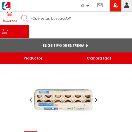
ES
EROSKI
IDENTIFÍCATE
Escanear
CLUB
INICIO
MI CUENTA
ELIGE TIPO DE ENTREGA
Pedidos online
Inicio
Productos
Compra fácil
Mis productos comprados en tienda y online
Listas
INFORMACIÓN GENERAL