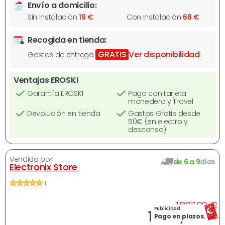
Envío a domicilio:
Sin Instalación
19 €
Con Instalación
68 €
Recogida en tienda:
GRATIS
Ver disponibilidad
Gastos de entrega
Ventajas EROSKI
Garantía EROSKI
Pago con tarjeta
monedero y Travel
Devolución en tienda
Gastos Gratis desde
50€ (en electro y
descanso)
Vendido por
de 6 a 9
días
Electronix Store
1
A
1.887,99 €
Publicidad.
Ahora
1.302,59 €
Pago en plazos.