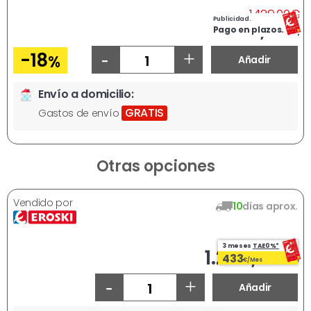
A
1429,00
€
Publicidad.
Ahora
1164,00
€
Pago en plazos.
-
+
-18
%
Añadir
Envío a domicilio:
GRATIS
Gastos de envío
Otras opciones
Vendido por
10
días aprox.
3 meses
TAE0%*
1.299,00 €
433
€/Mes
-
+
Añadir