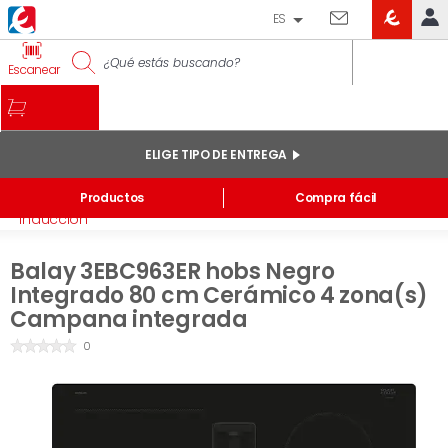
ES
EROSKI
IDENTIFÍCATE
Escanear
CLUB
INICIO
MI CUENTA
ELIGE TIPO DE ENTREGA
Pedidos online
Inicio
/
Electrohogar
/
Placas de Cocina
/
Placas
Productos
Compra fácil
Mis productos comprados en tienda y online
inducción
Listas
Balay 3EBC963ER hobs Negro
INFORMACIÓN GENERAL
Integrado 80 cm Cerámico 4 zona(s)
Campana integrada
0