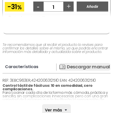
-
+
-31
%
Añadir
Envío a domicilio:
Gastos de envío
3.99 €
Te recomendamos que al recibir el producto lo revises para
confirmar los detalles sobre el mismo, ya que podrás encontrar
información más detallada y actualizada sobre el producto.
Descargar manual
Características
REF: 3EBC963ER,4242006312510 EAN: 4242006312510
Control táctil de fácil uso: 10 en comodidad, cero
complicaciones.
Para cocinar cada día de la forma más cómoda, práctica y
sencilla, sin complicaciones innecesarias pero con una gran
variedad de funciones que te facilitarán la preparación de
cualquier plato. Como la función de inicio automático o la
función memoria, esta última, te permitirá cocinar con varias
Ver más
zonas y potencias, y además, al encender la placa te lo