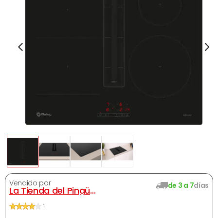
Vendido por
de 3 a 7
días
La Tienda del Pingüino
1