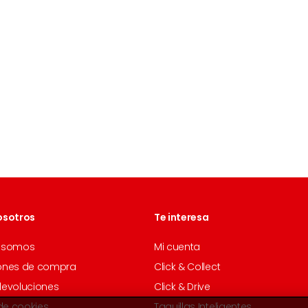
osotros
Te interesa
 somos
Mi cuenta
ones de compra
Click & Collect
devoluciones
Click & Drive
 de cookies
Taquillas Inteligentes