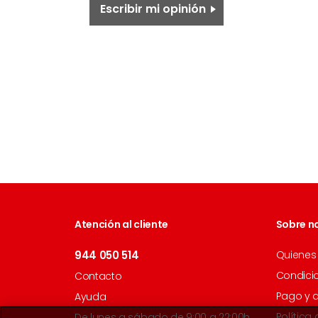
Escribir mi opinión
Atención al cliente
Sobre n
944 050 514
Quienes
Condici
Contacto
Pago y 
Ayuda
Política
De lunes a sábado de 9:00 a 22:00h.