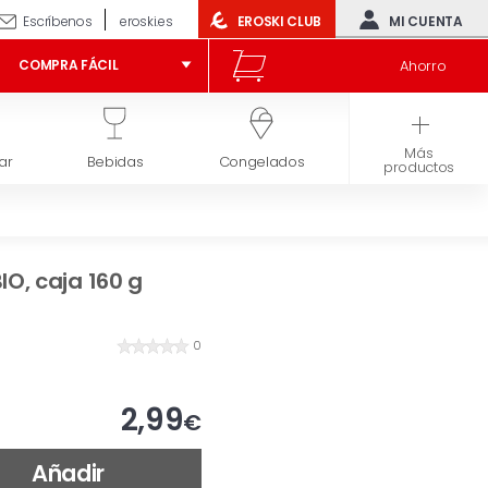
Escríbenos
eroski.es
EROSKI CLUB
MI CUENTA
Ahorro
COMPRA FÁCIL
Más
ar
Bebidas
Congelados
Higiene y belleza
productos
IO, caja 160 g
0
2,99
€
Añadir