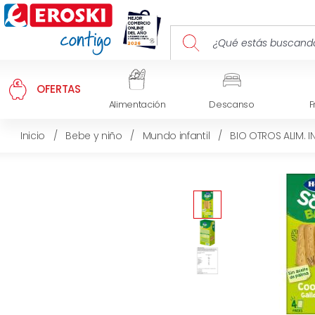
OFERTAS
Alimentación
Descanso
F
Inicio
/
Bebe y niño
/
Mundo infantil
/
BIO OTROS ALIM. I