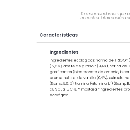
Te recomendamos que al re
encontrar información más
Características
Ingredientes
ingredientes ecólogicos: harina de TRIGO* 
(12,6%), aceite de girasol* (9,4%), harina de 
gasificantes (bicarbonato de amonio, bicar
aroma natural de vainilla (0,4%), extracto n
(&amp;lt;0,1%), tiamina (vitamina b1) (&amp;l
dE SOJa, LECHE Y mostaza *ingredientes pr
ecológica.