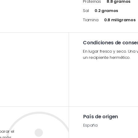
Proteínas
8.8 gramos
Sal
0.2 gramos
Tiamina
0.8 miligramos
Condiciones de conse
En lugar fresco y seco. Una 
un recipiente hermético.
País de origen
España
parar el
le más