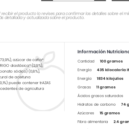
cibir el producto lo revises para confirmar los detalles sobre el 
 detallada y actualizada sobre el producto.
Información Nutriciona
(73,9%), azúcar de caña*
Cantidad
100 gramos
TRIGO diastásica* (2,9%),
Energía
435 kilocaloría i
bonato sódico) (0,8%),
atural de aceituna
Energía
1834 kilojulios
t;0,1%) puede contener trAZAS
Grasas
11 gramos
ocedentes de agricultura
Ácidos grasos saturados
Hidratos de carbono
74 
Azúcares
15 gramos
Fibra alimentaria
2.4 gra