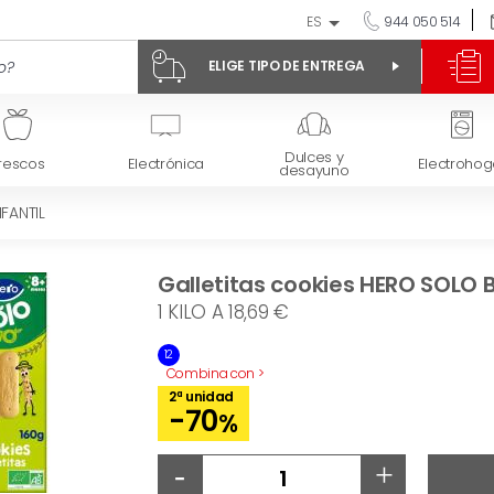
ES
944 050 514
ELIGE TIPO DE ENTREGA
Dulces y
rescos
Electrónica
Electrohog
desayuno
NFANTIL
Galletitas cookies HERO SOLO B
1 KILO A 18,69 €
12
Combina con >
2ª unidad
-70
%
-
+