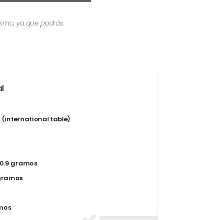
mismo, ya que podrás
l
t (international table)
0.9 gramos
gramos
mos