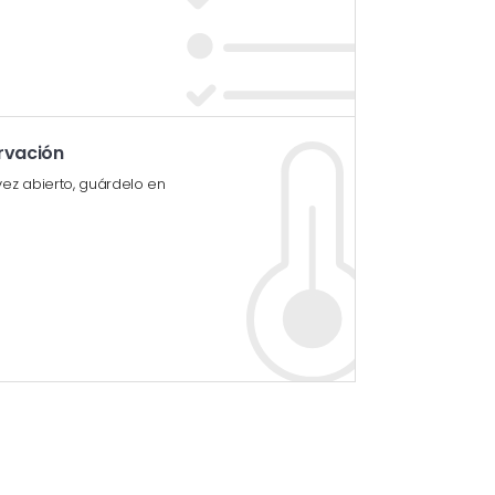
rvación
vez abierto, guárdelo en