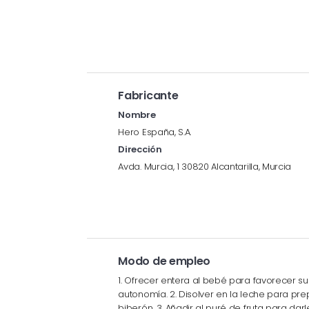
Fabricante
Nombre
Hero España, S.A.
Dirección
Avda. Murcia, 1 30820 Alcantarilla, Murcia
Modo de empleo
1. Ofrecer entera al bebé para favorecer su
autonomía. 2. Disolver en la leche para pre
biberón. 3. Añadir al puré de fruta para dar