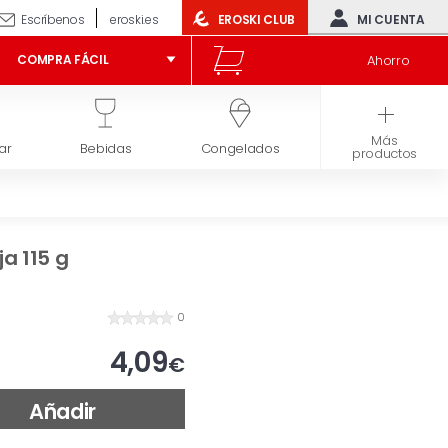
Escríbenos
eroski.es
EROSKI CLUB
MI CUENTA
Ahorro
COMPRA FÁCIL
Más
ar
Bebidas
Congelados
Higiene y belleza
productos
a 115 g
0
4,09
€
Añadir