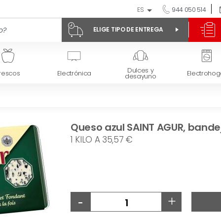
ES
944 050 514
ELIGE TIPO DE ENTREGA
Dulces y
rescos
Electrónica
Electrohog
desayuno
Queso azul SAINT AGUR, bandej
1 KILO A 35,57 €
-
+