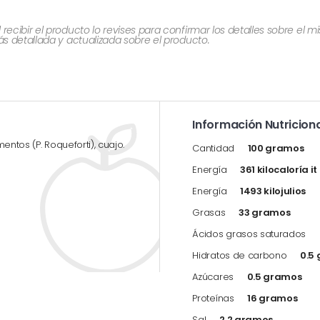
cibir el producto lo revises para confirmar los detalles sobre el 
 detallada y actualizada sobre el producto.
Información Nutriciona
entos (P. Roqueforti), cuajo.
Cantidad
100 gramos
Energía
361 kilocaloría i
Energía
1493 kilojulios
Grasas
33 gramos
Ácidos grasos saturados
Hidratos de carbono
0.5
Azúcares
0.5 gramos
Proteínas
16 gramos
Sal
2.2 gramos