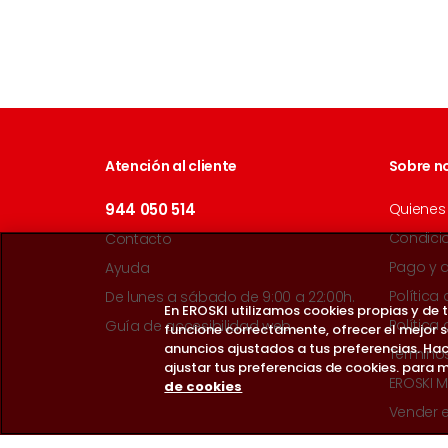
Atención al cliente
Sobre n
944 050 514
Quienes
Condici
Contacto
Pago y 
Ayuda
Política
De lunes a sábado de 9:00 a 22:00h.
En EROSKI utilizamos cookies propias y de
Política
Guía de accesibilidad web
funcione correctamente, ofrecer el mejor 
anuncios ajustados a tus preferencias. Hac
Término
ajustar tus preferencias de cookies. para m
EROSKI M
de cookies
Vender 