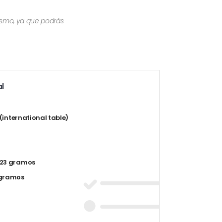
mismo, ya que podrás
l
t (international table)
23 gramos
 gramos