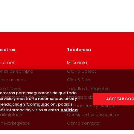
osotros
Te interesa
 somos
Mi cuenta
ones de compra
Click & Collect
devoluciones
Click & Drive
 de cookies
Taquillas Inteligentes
 terceros para asegurarnos de que todo
 de Protección de Datos
Entrega a domicilio
servicio y mostrarte recomendaciones y
ACEPTAR COO
iendo clic en 'Configuración', podrás
s y condiciones de uso
Promociones y ofertas
ás información, visita nuestra
política
arketplace
Consigue tus descuentos
en Marketplace
Cómo comprar