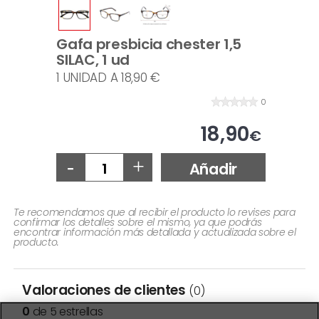
Gafa presbicia chester 1,5
SILAC, 1 ud
1 UNIDAD A 18,90 €
0
18,90
€
-
+
Añadir
Te recomendamos que al recibir el producto lo revises para
confirmar los detalles sobre el mismo, ya que podrás
encontrar información más detallada y actualizada sobre el
producto.
Valoraciones de clientes
(0)
0
de 5 estrellas