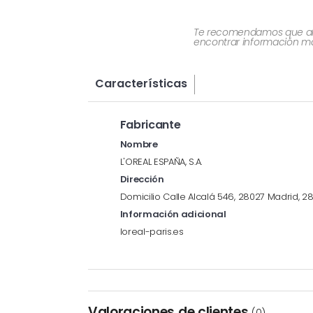
Te recomendamos que al re
encontrar información más
Características
Fabricante
Nombre
L'OREAL ESPAÑA, S.A.
Dirección
Domicilio Calle Alcalá 546, 28027 Madrid, 2
Información adicional
loreal-paris.es
Valoraciones de clientes