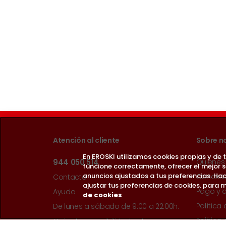
Atención al cliente
Sobre n
En EROSKI utilizamos cookies propias y de
944 050 514
Quienes
funcione correctamente, ofrecer el mejor 
anuncios ajustados a tus preferencias. Hac
Condici
Contacto
ajustar tus preferencias de cookies. para m
Pago y 
Ayuda
de cookies
Política
De lunes a sábado de 9:00 a 22:00h.
Política
Guía de accesibilidad web