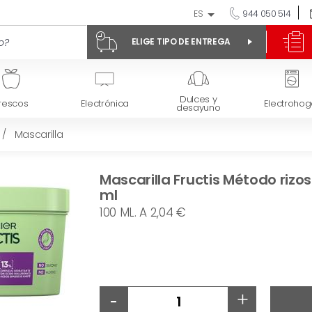
ES
944 050 514
ELIGE TIPO DE ENTREGA
Dulces y
rescos
Electrónica
Electrohog
desayuno
/
Mascarilla
Mascarilla Fructis Método rizos
ml
100 ML. A 2,04 €
-
+