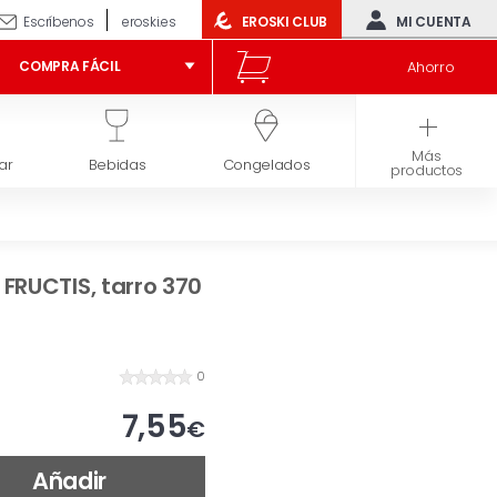
Escríbenos
eroski.es
EROSKI CLUB
MI CUENTA
Ahorro
COMPRA FÁCIL
Más
ar
Bebidas
Congelados
Higiene y belleza
productos
 FRUCTIS, tarro 370
0
7,55
€
Añadir