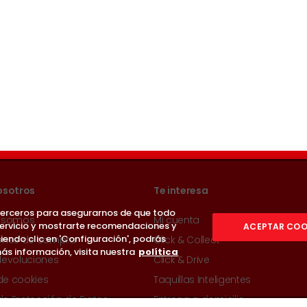
osotros
Te interesa
 terceros para asegurarnos de que todo
 somos
Mi cuenta
servicio y mostrarte recomendaciones y
ACEPTAR COO
iendo clic en 'Configuración', podrás
ones de compra
Click & Collect
ás información, visita nuestra
política
devoluciones
Click & Drive
 de cookies
Taquillas Inteligentes
 de Protección de Datos
Entrega a domicilio