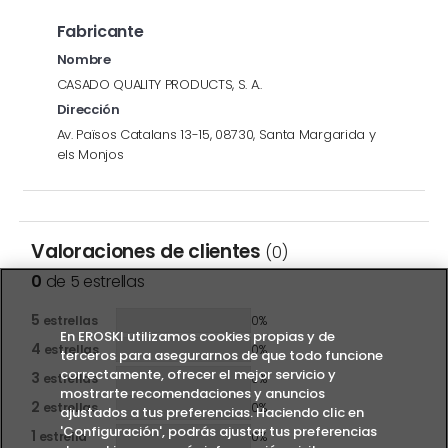
Fabricante
Nombre
CASADO QUALITY PRODUCTS, S. A..
Dirección
Av. Països Catalans 13-15, 08730, Santa Margarida y
els Monjos
Valoraciones de clientes
(0)
0
de 5 estrellas
5
estrellas
0%
En EROSKI utilizamos cookies propias y de
4
estrellas
0%
terceros para asegurarnos de que todo funcione
correctamente, ofrecer el mejor servicio y
3
estrellas
0%
mostrarte recomendaciones y anuncios
2
estrellas
0%
ajustados a tus preferencias. Haciendo clic en
'Configuración', podrás ajustar tus preferencias
1
estrella
0%