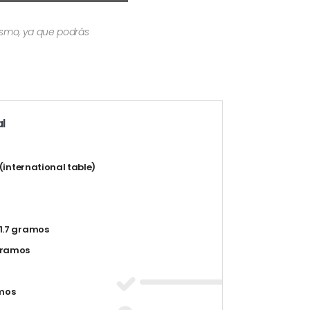
mismo, ya que podrás
l
t (international table)
1.7 gramos
gramos
mos