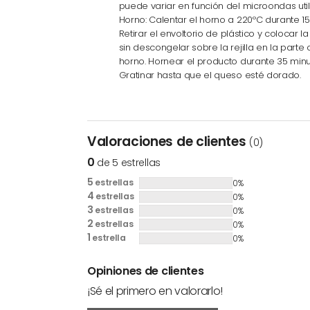
puede variar en función del microondas util
Horno: Calentar el horno a 220ºC durante 15
Retirar el envoltorio de plástico y colocar l
sin descongelar sobre la rejilla en la parte 
horno. Hornear el producto durante 35 minu
Gratinar hasta que el queso esté dorado.
Valoraciones de clientes
(0)
0
de 5 estrellas
5
estrellas
0%
4
estrellas
0%
3
estrellas
0%
2
estrellas
0%
1
estrella
0%
Opiniones de clientes
¡Sé el primero en valorarlo!