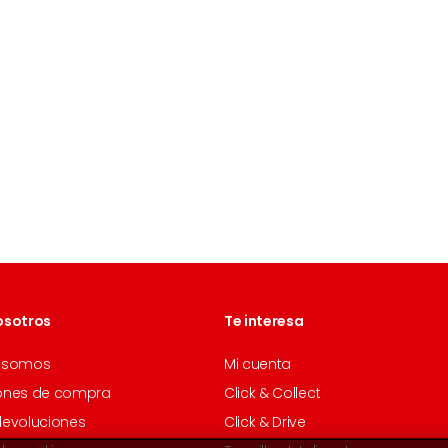
osotros
Te interesa
 somos
Mi cuenta
ones de compra
Click & Collect
devoluciones
Click & Drive