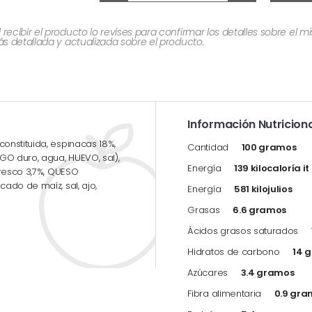
cibir el producto lo revises para confirmar los detalles sobre el 
 detallada y actualizada sobre el producto.
Información Nutriciona
onstituida, espinacas 18%,
Cantidad
100 gramos
GO duro, agua, HUEVO, sal),
Energía
139 kilocaloría i
fresco 3,7%, QUESO
ado de maíz, sal, ajo,
Energía
581 kilojulios
Grasas
6.6 gramos
Ácidos grasos saturados
Hidratos de carbono
14 
Azúcares
3.4 gramos
Fibra alimentaria
0.9 gra