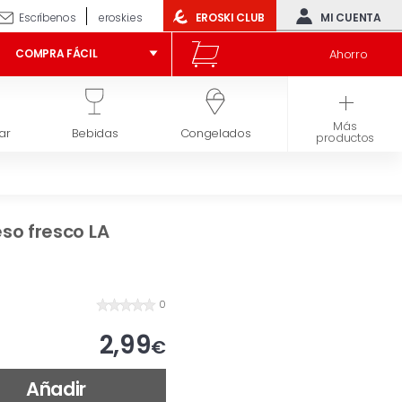
Escríbenos
eroski.es
EROSKI CLUB
MI CUENTA
Ahorro
COMPRA FÁCIL
Más
ar
Bebidas
Congelados
Higiene y belleza
productos
so fresco LA
0
2,99
€
Añadir