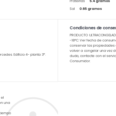
Proteínas
5.4 gramos
Sal
0.65 gramos
Condiciones de conse
PRODUCTO ULTRACONGELADO.
-18°C: Ver fecha de consumo
conservar las propiedades 
volver a congelar una vez 
edes. Edificio 4- planta 3ª.
duda, contacte con el servic
Consumidor.
 el
con una
 tiempo