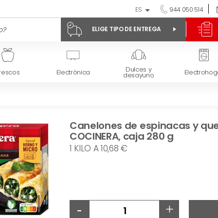
ES
944 050 514
ELIGE TIPO DE ENTREGA
Dulces y
rescos
Electrónica
Electrohog
desayuno
Canelones de espinacas y que
COCINERA, caja 280 g
1 KILO A 10,68 €
-
+