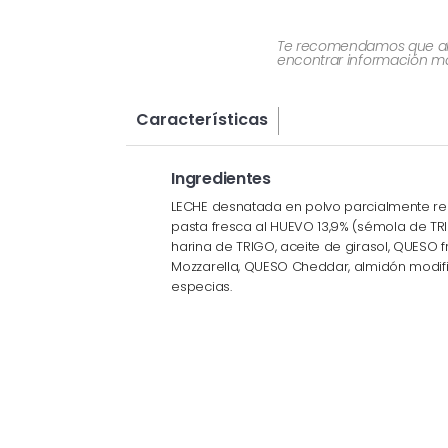
Te recomendamos que al re
encontrar información más
Características
Ingredientes
LECHE desnatada en polvo parcialmente rec
pasta fresca al HUEVO 13,9% (sémola de TRI
harina de TRIGO, aceite de girasol, QUESO 
Mozzarella, QUESO Cheddar, almidón modific
especias.