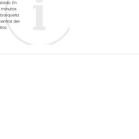
izado. En
 minutos.
a barqueta
central del
tos.