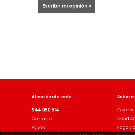
Escribir mi opinión
Atención al cliente
Sobre n
944 050 514
Quienes
Condici
Contacto
Pago y 
Ayuda