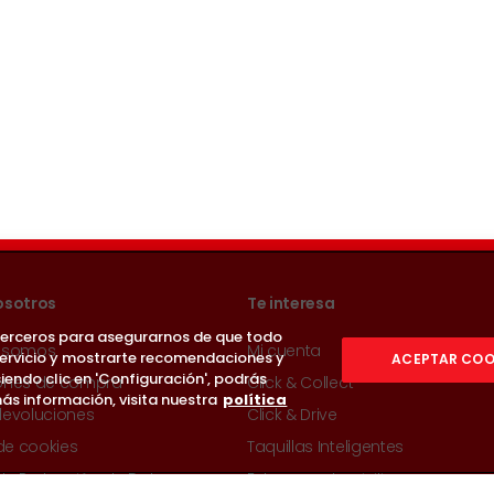
osotros
Te interesa
 terceros para asegurarnos de que todo
 somos
Mi cuenta
servicio y mostrarte recomendaciones y
ACEPTAR COO
iendo clic en 'Configuración', podrás
ones de compra
Click & Collect
ás información, visita nuestra
política
devoluciones
Click & Drive
 de cookies
Taquillas Inteligentes
 de Protección de Datos
Entrega a domicilio