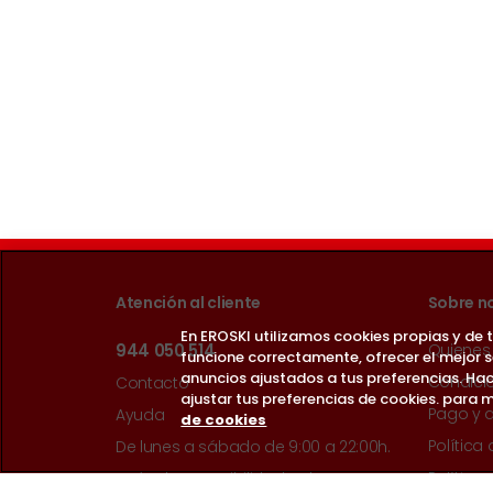
Atención al cliente
Sobre n
En EROSKI utilizamos cookies propias y de
944 050 514
Quienes
funcione correctamente, ofrecer el mejor 
anuncios ajustados a tus preferencias. Hac
Condici
Contacto
ajustar tus preferencias de cookies. para m
Pago y 
Ayuda
de cookies
Política
De lunes a sábado de 9:00 a 22:00h.
Política
Guía de accesibilidad web