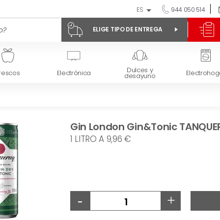
ES
944 050 514
ELIGE TIPO DE ENTREGA
Dulces y
rescos
Electrónica
Electrohog
desayuno
Gin London Gin&Tonic TANQUERA
1 LITRO A 9,96 €
-
+