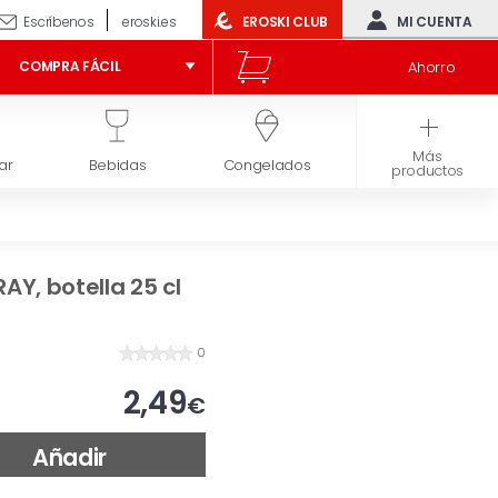
Escríbenos
eroski.es
EROSKI CLUB
MI CUENTA
Ahorro
COMPRA FÁCIL
Más
ar
Bebidas
Congelados
Higiene y belleza
productos
Y, botella 25 cl
0
2,49
€
Añadir