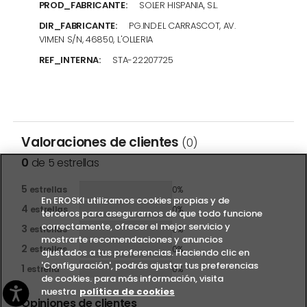
PROD_FABRICANTE:
SOLER HISPANIA, S.L.
DIR_FABRICANTE:
PG.IND.EL CARRASCOT, AV.
VIMEN S/N, 46850, L'OLLERIA
REF_INTERNA:
STA-22207725
Valoraciones de clientes
(0)
0
de 5 estrellas
5
estrellas
0%
En EROSKI utilizamos cookies propias y de
4
estrellas
0%
terceros para asegurarnos de que todo funcione
correctamente, ofrecer el mejor servicio y
3
estrellas
0%
mostrarte recomendaciones y anuncios
2
estrellas
0%
ajustados a tus preferencias. Haciendo clic en
'Configuración', podrás ajustar tus preferencias
1
estrella
0%
de cookies. para más información, visita
nuestra
política de cookies
Opiniones de clientes