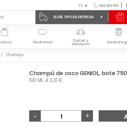
ES
944 050 514
ELIGE TIPO DE ENTREGA
Dulces y
rescos
Electrónica
Electrohog
desayuno
/
Champú
Champú de coco GENIOL, bote 750
100 ML. A 0,31 €
-
+