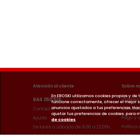
Atención al cliente
Sobre n
En EROSKI utilizamos cookies propias y de
944 050 514
Quienes
funcione correctamente, ofrecer el mejor 
anuncios ajustados a tus preferencias. Hac
Condici
Contacto
ajustar tus preferencias de cookies. para m
Pago y 
Ayuda
de cookies
Política
De lunes a sábado de 9:00 a 22:00h.
Política
Guía de accesibilidad web