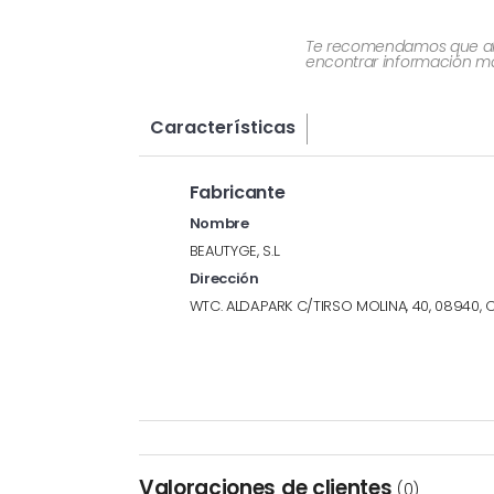
Te recomendamos que al re
encontrar información más
Características
Fabricante
Nombre
BEAUTYGE, S.L.
Dirección
WTC. ALDA.PARK C/TIRSO MOLINA, 40, 08940,
Valoraciones de clientes
(0)