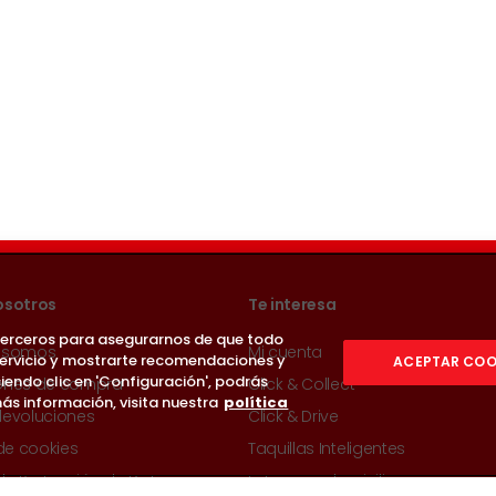
osotros
Te interesa
 terceros para asegurarnos de que todo
 somos
Mi cuenta
servicio y mostrarte recomendaciones y
ACEPTAR COO
iendo clic en 'Configuración', podrás
ones de compra
Click & Collect
ás información, visita nuestra
política
devoluciones
Click & Drive
 de cookies
Taquillas Inteligentes
 de Protección de Datos
Entrega a domicilio