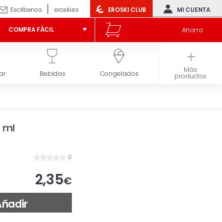
Escríbenos
eroski.es
EROSKI CLUB
MI CUENTA
Ahorro
COMPRA FÁCIL
Más
ar
Bebidas
Congelados
Higiene y belleza
productos
 ml
0
2,35
€
Añadir