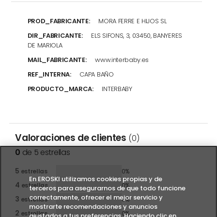
PROD_FABRICANTE:
MORA FERRE E HIJOS SL
DIR_FABRICANTE:
ELS SIFONS, 3, 03450, BANYERES
DE MARIOLA
MAIL_FABRICANTE:
www.interbaby.es
REF_INTERNA:
CAPA BAÑO
PRODUCTO_MARCA:
INTERBABY
Valoraciones de clientes
(0)
0
de 5 estrellas
5
estrellas
0%
En EROSKI utilizamos cookies propias y de
4
estrellas
0%
terceros para asegurarnos de que todo funcione
correctamente, ofrecer el mejor servicio y
3
estrellas
0%
mostrarte recomendaciones y anuncios
2
estrellas
0%
ajustados a tus preferencias. Haciendo clic en