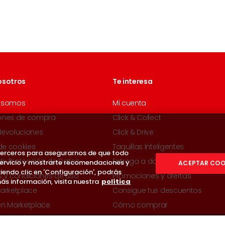
osotros
Te interesa
 somos
Mi cuenta
ones de compra
Click & Collect
devoluciones
Click & Drive
 de cookies
Taquillas Inteligentes
 terceros para asegurarnos de que todo
 de Protección de Datos
Entrega a domicilio
servicio y mostrarte recomendaciones y
ACEPTAR COO
iendo clic en 'Configuración', podrás
s y condiciones de uso
Promociones y ofertas
ás información, visita nuestra
política
arketplace
Consigue tus descuentos
en Marketplace
Cómo comprar