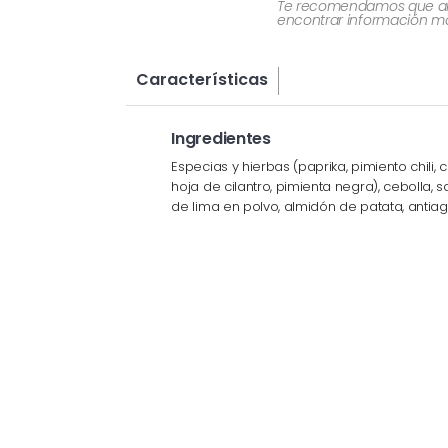
Te recomendamos que al re
encontrar información más
Características
Ingredientes
Especias y hierbas (paprika, pimiento chili, 
hoja de cilantro, pimienta negra), cebolla, sa
de lima en polvo, almidón de patata, antiagl