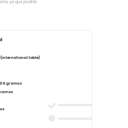
mismo, ya que podrás
l
t (international table)
0.6 gramos
gramos
os