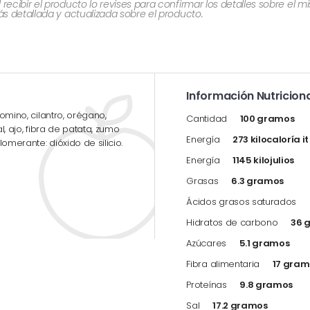
cibir el producto lo revises para confirmar los detalles sobre el 
 detallada y actualizada sobre el producto.
Información Nutriciona
comino, cilantro, orégano,
Cantidad
100 gramos
l, ajo, fibra de patata, zumo
Energía
273 kilocaloría i
omerante: dióxido de silicio.
Energía
1145 kilojulios
Grasas
6.3 gramos
Ácidos grasos saturados
Hidratos de carbono
36 
Azúcares
5.1 gramos
Fibra alimentaria
17 gram
Proteínas
9.8 gramos
Sal
17.2 gramos