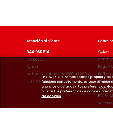
Atención al cliente
Sobre n
944 050 514
Quienes
Condici
Contacto
Pago y 
Ayuda
Política
De lunes a sábado de 9:00 a 22:00h.
En EROSKI utilizamos cookies propias y de
Política
Guía de accesibilidad web
funcione correctamente, ofrecer el mejor 
anuncios ajustados a tus preferencias. Hac
Término
ajustar tus preferencias de cookies. para m
EROSKI M
de cookies
Vender 