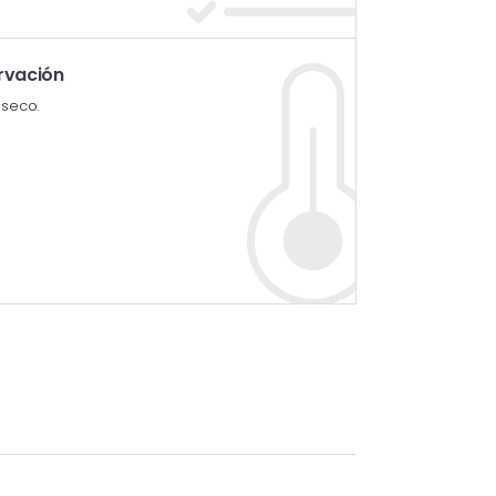
rvación
 seco.