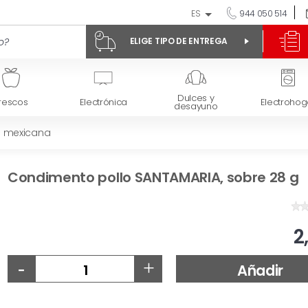
ES
944 050 514
ELIGE TIPO DE ENTREGA
Dulces y
rescos
Electrónica
Electrohog
desayuno
 mexicana
Condimento pollo SANTAMARIA, sobre 28 g
2
-
+
Añadir