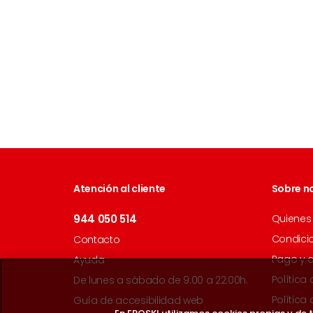
Atención al cliente
Sobre n
944 050 514
Quienes
Condici
Contacto
Pago y 
Ayuda
Política
De lunes a sábado de 9:00 a 22:00h.
Política
Guía de accesibilidad web