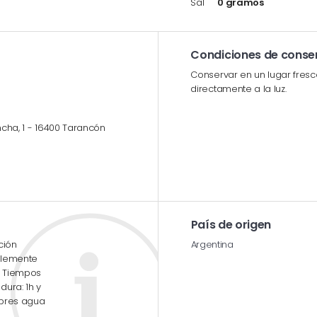
Sal
0 gramos
Condiciones de conse
Conservar en un lugar fresc
directamente a la luz.
ncha, 1 - 16400 Tarancón
País de origen
ción
Argentina
blemente
. Tiempos
ura: 1h y
xpres agua