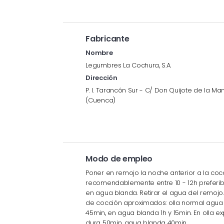
Fabricante
Nombre
Legumbres La Cochura, S.A.
Dirección
P. I. Tarancón Sur - C/ Don Quijote de la Ma
(Cuenca)
Modo de empleo
Poner en remojo la noche anterior a la coc
recomendablemente entre 10 - 12h preferi
en agua blanda. Retirar el agua del remojo
de cocción aproximados: olla normal agua d
45min, en agua blanda 1h y 15min. En olla e
dura 50min, agua blanda 40min.