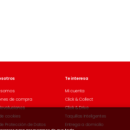
osotros
Te interesa
 somos
Mi cuenta
ones de compra
Click & Collect
devoluciones
Click & Drive
 de cookies
Taquillas Inteligentes
 de Protección de Datos
Entrega a domicilio