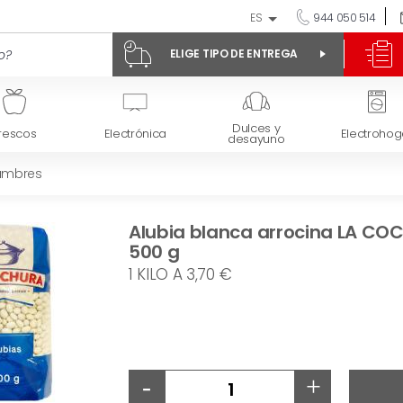
ES
944 050 514
ELIGE TIPO DE ENTREGA
Dulces y
rescos
Electrónica
Electrohog
desayuno
umbres
Alubia blanca arrocina LA CO
500 g
1 KILO A 3,70 €
-
+