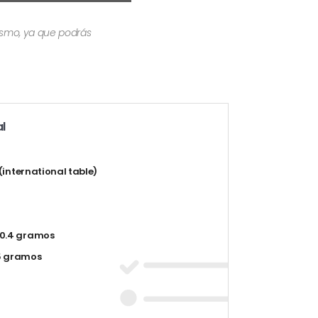
mismo, ya que podrás
l
t (international table)
0.4 gramos
5 gramos