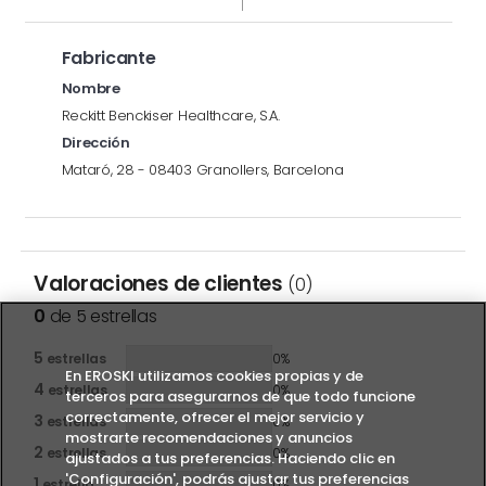
Fabricante
Nombre
Reckitt Benckiser Healthcare, S.A.
Dirección
Mataró, 28 - 08403 Granollers, Barcelona
Valoraciones de clientes
(0)
0
de 5 estrellas
5
estrellas
0%
En EROSKI utilizamos cookies propias y de
4
estrellas
0%
terceros para asegurarnos de que todo funcione
correctamente, ofrecer el mejor servicio y
3
estrellas
0%
mostrarte recomendaciones y anuncios
2
estrellas
0%
ajustados a tus preferencias. Haciendo clic en
'Configuración', podrás ajustar tus preferencias
1
estrella
0%