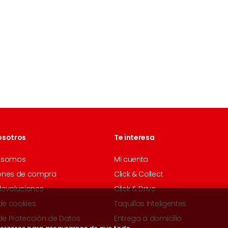
osotros
Te interesa
 somos
Mi cuenta
ones de compra
Click & Collect
devoluciones
Click & Drive
 de cookies
Taquillas Inteligentes
 de Protección de Datos
Entrega a domicilio