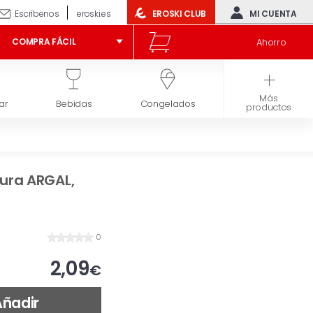
Escríbenos
eroski.es
EROSKI CLUB
MI CUENTA
Ahorro
COMPRA FÁCIL
Más
ar
Bebidas
Congelados
Higiene y belleza
productos
ura ARGAL,
0
2,09
€
Añadir