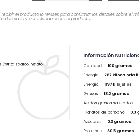
cibir el producto lo revises para confirmar los detalles sobre el 
 detallada y actualizada sobre el producto.
Información Nutriciona
nitrito sódico, nitrato
Cantidad
100 gramos
Energía
287 kilocaloría i
Energía
1197 kilojulios
Grasas
18.2 gramos
Ácidos grasos saturados
Hidratos de carbono
0.3
Azúcares
0.3 gramos
Proteínas
30.5 gramos