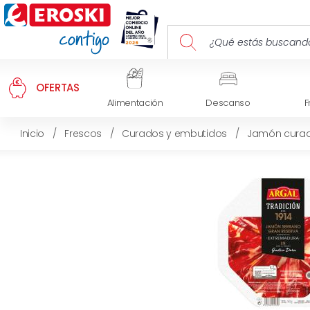
OFERTAS
Alimentación
Descanso
F
Inicio
/
Frescos
/
Curados y embutidos
/
Jamón cura