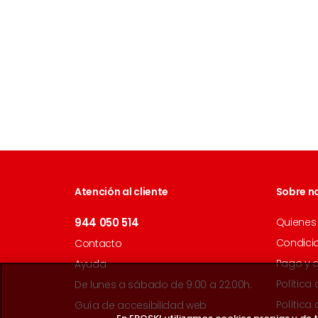
Atención al cliente
Sobre n
944 050 514
Quienes
Condici
Contacto
Pago y 
Ayuda
Política
De lunes a sábado de 9:00 a 22:00h.
Política
Guía de accesibilidad web