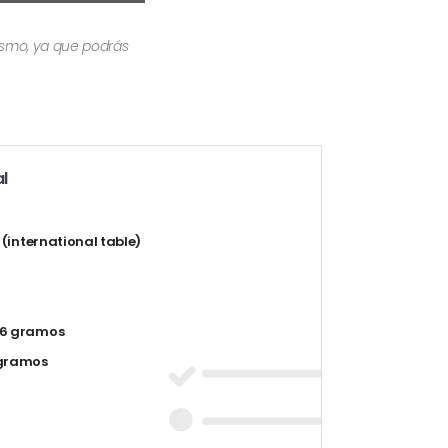
mismo, ya que podrás
l
t (international table)
6 gramos
 gramos