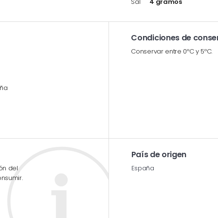
Sal
4 gramos
Condiciones de conse
Conservar entre 0ºC y 5ºC.
aña
País de origen
ón del
España
onsumir.