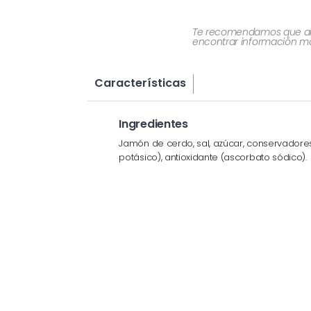
Te recomendamos que al re
encontrar información más
Características
Ingredientes
Jamón de cerdo, sal, azúcar, conservadores (
potásico), antioxidante (ascorbato sódico).