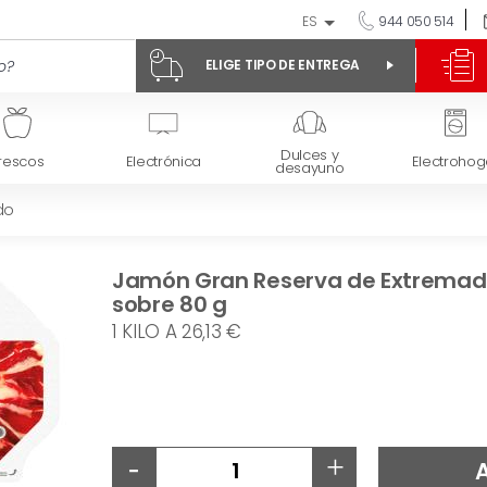
ES
944 050 514
ELIGE TIPO DE ENTREGA
Dulces y
rescos
Electrónica
Electrohog
desayuno
do
Jamón Gran Reserva de Extremad
sobre 80 g
1 KILO A 26,13 €
-
+