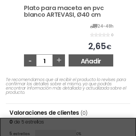
Plato para maceta en pvc
blanco ARTEVASI, Ø40 cm
24-48h
0
2,65
€
-
+
Añadir
Te recomendamos que al recibir el producto lo revises para
confirmar los detalles sobre el mismo, ya que podrás
encontrar información más detallada y actualizada sobre el
producto.
Valoraciones de clientes
(0)
0
de 5 estrellas
5
estrellas
0%