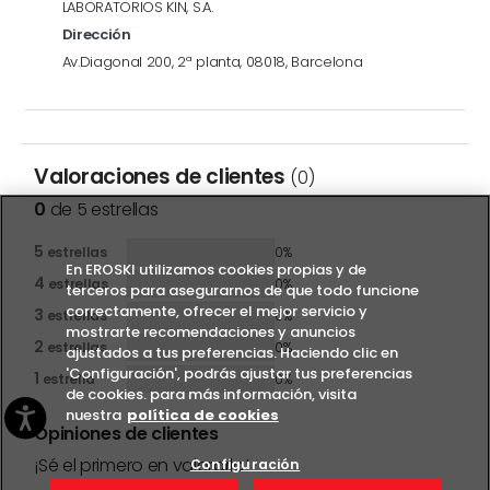
LABORATORIOS KIN, S.A.
Dirección
Av.Diagonal 200, 2ª planta, 08018, Barcelona
Valoraciones de clientes
(0)
0
de 5 estrellas
5
estrellas
0%
En EROSKI utilizamos cookies propias y de
4
estrellas
0%
terceros para asegurarnos de que todo funcione
correctamente, ofrecer el mejor servicio y
3
estrellas
0%
mostrarte recomendaciones y anuncios
2
estrellas
0%
ajustados a tus preferencias. Haciendo clic en
'Configuración', podrás ajustar tus preferencias
1
estrella
0%
de cookies. para más información, visita
nuestra
política de cookies
Opiniones de clientes
¡Sé el primero en valorarlo!
Configuración