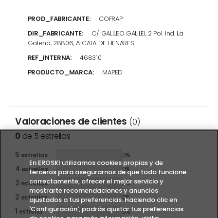
PROD_FABRICANTE:
COFRAP
DIR_FABRICANTE:
C/ GALILEO GALILEI, 2 Pol. Ind. La
Galena, 28806, ALCALA DE HENARES
REF_INTERNA:
468310
PRODUCTO_MARCA:
MAPED
Valoraciones de clientes
(0)
0
de 5 estrellas
5
estrellas
0%
En EROSKI utilizamos cookies propias y de
4
estrellas
0%
terceros para asegurarnos de que todo funcione
correctamente, ofrecer el mejor servicio y
3
estrellas
0%
mostrarte recomendaciones y anuncios
2
estrellas
0%
ajustados a tus preferencias. Haciendo clic en
'Configuración', podrás ajustar tus preferencias
1
estrella
0%