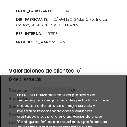
PROD_FABRICANTE:
COFRAP
DIR_FABRICANTE:
C/ GALILEO GALILEI, 2 Pol. Ind. La
Galena, 28806, ALCALA DE HENARES
REF_INTERNA:
197513
PRODUCTO_MARCA:
MAPED
Valoraciones de clientes
(0)
0
de 5 estrellas
5
estrellas
0%
En EROSKI utilizamos cookies propias y de
4
estrellas
0%
terceros para asegurarnos de que todo funcione
correctamente, ofrecer el mejor servicio y
3
estrellas
0%
mostrarte recomendaciones y anuncios
2
estrellas
0%
ajustados a tus preferencias. Haciendo clic en
'Configuración', podrás ajustar tus preferencias
1
estrella
0%