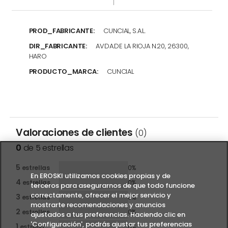
PROD_FABRICANTE:
CUNCIAL, S.A.L.
DIR_FABRICANTE:
AVDA.DE LA RIOJA N.20, 26300,
HARO
PRODUCTO_MARCA:
CUNCIAL
Valoraciones de clientes
(0)
0
de 5 estrellas
5
estrellas
0%
En EROSKI utilizamos cookies propias y de
4
estrellas
0%
terceros para asegurarnos de que todo funcione
correctamente, ofrecer el mejor servicio y
3
estrellas
0%
mostrarte recomendaciones y anuncios
2
estrellas
0%
ajustados a tus preferencias. Haciendo clic en
'Configuración', podrás ajustar tus preferencias
1
estrella
0%