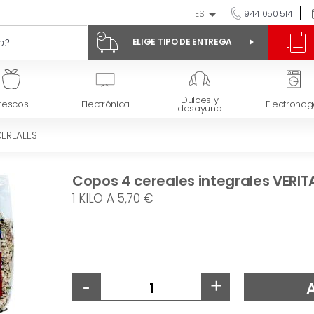
ES
944 050 514
ELIGE TIPO DE ENTREGA
Dulces y
rescos
Electrónica
Electrohog
desayuno
EREALES
Copos 4 cereales integrales VERIT
1 KILO A 5,70 €
-
+