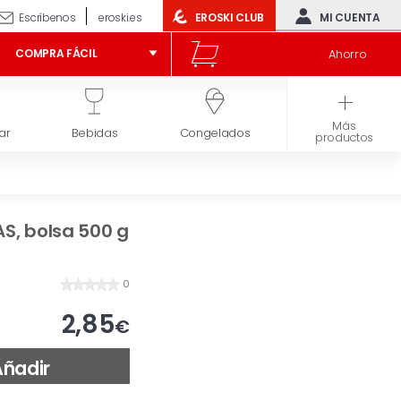
Escríbenos
eroski.es
EROSKI CLUB
MI CUENTA
Ahorro
COMPRA FÁCIL
Más
ar
Bebidas
Congelados
Higiene y belleza
productos
AS, bolsa 500 g
0
2,85
€
Añadir