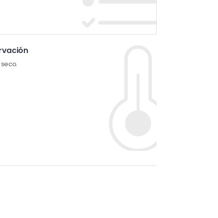
rvación
 seco.