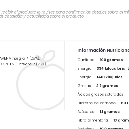
cibir el producto lo revises para confirmar los detalles sobre el 
 detallada y actualizada sobre el producto.
Información Nutriciona
VENA integral * (25%),
Cantidad
100 gramos
CENTENO integral * (25%).
Energía
334 kilocaloría i
Energía
1410 kilojulios
Grasas
2.7 gramos
Ácidos grasos saturados
Hidratos de carbono
60.
Azúcares
1.1 gramos
Fibra alimentaria
13 gram
Proteínas
10.9 gramos