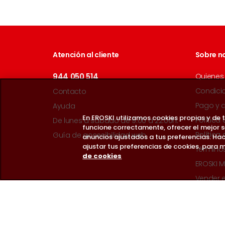
Atención al cliente
Sobre n
944 050 514
Quienes
Condici
Contacto
Pago y 
Ayuda
En EROSKI utilizamos cookies propias y de
Política
De lunes a sábado de 9:00 a 22:00h.
funcione correctamente, ofrecer el mejor 
Política
Guía de accesibilidad web
anuncios ajustados a tus preferencias. Hac
ajustar tus preferencias de cookies. para m
Término
de cookies
EROSKI M
Vender 
Síguenos