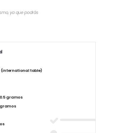
mismo, ya que podrás
l
t (international table)
0.5 gramos
1 gramos
os