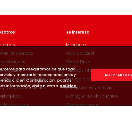
osotros
Te interesa
 somos
Mi cuenta
ones de compra
Click & Collect
devoluciones
Click & Drive
 terceros para asegurarnos de que todo
 de cookies
Taquillas Inteligentes
servicio y mostrarte recomendaciones y
ACEPTAR COO
 de Protección de Datos
Entrega a domicilio
iendo clic en 'Configuración', podrás
ás información, visita nuestra
política
s y condiciones de uso
Promociones y ofertas
arketplace
Consigue tus descuentos
en Marketplace
Cómo comprar
Seguridad máxima en