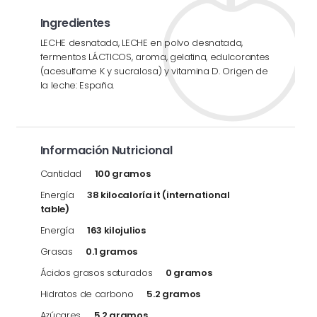
Ingredientes
LECHE desnatada, LECHE en polvo desnatada,
fermentos LÁCTICOS, aroma, gelatina, edulcorantes
(acesulfame K y sucralosa) y vitamina D. Origen de
la leche: España.
Información Nutricional
Cantidad
100 gramos
Energía
38 kilocaloría it (international
table)
Energía
163 kilojulios
Grasas
0.1 gramos
Ácidos grasos saturados
0 gramos
Hidratos de carbono
5.2 gramos
Azúcares
5.2 gramos