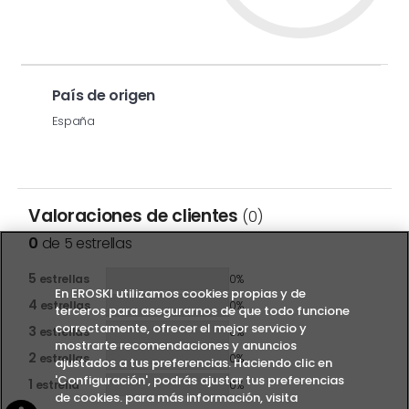
País de origen
España
Valoraciones de clientes
(0)
0
de 5 estrellas
5
estrellas
0%
En EROSKI utilizamos cookies propias y de
4
estrellas
0%
terceros para asegurarnos de que todo funcione
correctamente, ofrecer el mejor servicio y
3
estrellas
0%
mostrarte recomendaciones y anuncios
2
estrellas
0%
ajustados a tus preferencias. Haciendo clic en
'Configuración', podrás ajustar tus preferencias
1
estrella
0%
de cookies. para más información, visita