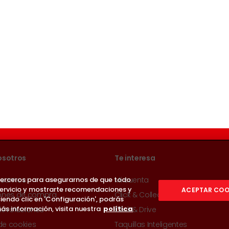
osotros
Te interesa
 terceros para asegurarnos de que todo
 somos
Mi cuenta
servicio y mostrarte recomendaciones y
ACEPTAR COO
ones de compra
Click & Collect
iendo clic en 'Configuración', podrás
ás información, visita nuestra
política
devoluciones
Click & Drive
 de cookies
Taquillas Inteligentes