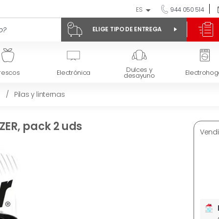
ES
944 050 514
ELIGE TIPO DE ENTREGA
Dulces y
rescos
Electrónica
Electrohog
desayuno
/
Pilas y linternas
ZER, pack 2 uds
Vendi