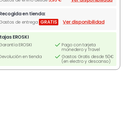
Gastos de envío desde
3,95 €
Recogida en tienda:
GRATIS
Ver disponibilidad
Gastos de entrega
tajas EROSKI
Garantía EROSKI
Pago con tarjeta
monedero y Travel
Devolución en tienda
Gastos Gratis desde 50€
(en electro y descanso)