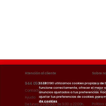
Atención al cliente
Sobre n
En EROSKI utilizamos cookies propias y de
944 050 514
Quienes
funcione correctamente, ofrecer el mejor 
Condici
Contacto
anuncios ajustados a tus preferencias. Hac
ajustar tus preferencias de cookies. para m
Pago y 
Ayuda
de cookies
Política
De lunes a sábado de 9:00 a 22:00h.