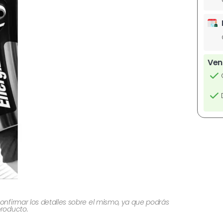
Ven
onfirmar los detalles sobre el mismo, ya que podrás
producto.