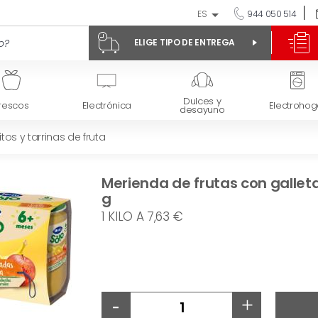
ES
944 050 514
ELIGE TIPO DE ENTREGA
Dulces y
rescos
Electrónica
Electrohog
desayuno
itos y tarrinas de fruta
Merienda de frutas con gallet
g
1 KILO A 7,63 €
-
+