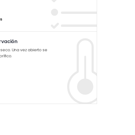
s
rvación
 seco. Una vez abierto se
rífico.