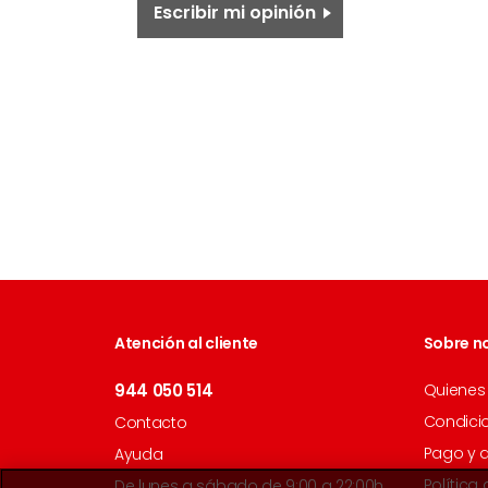
Escribir mi opinión
Atención al cliente
Sobre n
944 050 514
Quienes
Condici
Contacto
Pago y 
Ayuda
Política
De lunes a sábado de 9:00 a 22:00h.