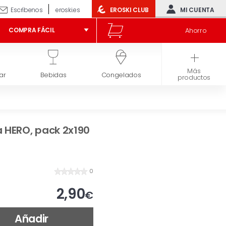
Escríbenos
eroski.es
EROSKI CLUB
MI CUENTA
Ahorro
COMPRA FÁCIL
Más
ar
Bebidas
Congelados
Higiene y belleza
productos
a HERO, pack 2x190
0
2,90
€
Añadir