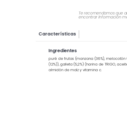
Te recomendamos que al re
encontrar información más
Características
Ingredientes
puré de frutas (manzana (36%), melocotón (
(12%)), galleta (5,2%) (harina de TRIGO, acei
almidón de maíz y vitamina c.