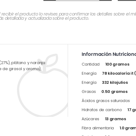
cibir el producto lo revises para confirmar los detalles sobre el 
 detallada y actualizada sobre el producto.
Información Nutriciona
27%), plátano y naranja
Cantidad
100 gramos
te de girasol y aroma),
Energía
78 kilocaloría it
Energía
332 kilojulios
Grasas
0.50 gramos
Ácidos grasos saturados
Hidratos de carbono
17 
Azúcares
13 gramos
Fibra alimentaria
1.0 gra