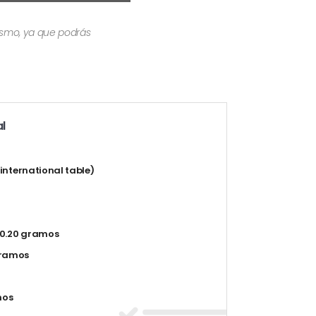
mismo, ya que podrás
l
 (international table)
0.20 gramos
gramos
mos