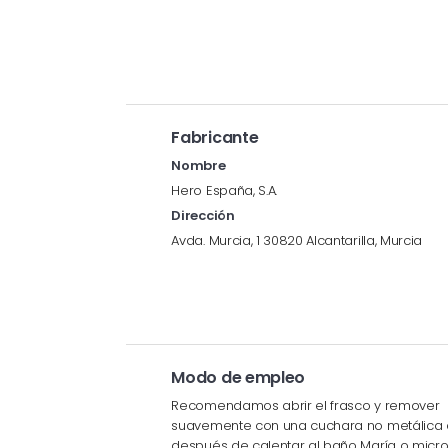
Fabricante
Nombre
Hero España, S.A.
Dirección
Avda. Murcia, 1 30820 Alcantarilla, Murcia
Modo de empleo
Recomendamos abrir el frasco y remover
suavemente con una cuchara no metálica 
después de calentar al baño María o micr