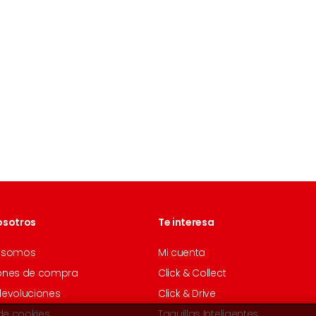
osotros
Te interesa
 somos
Mi cuenta
ones de compra
Click & Collect
devoluciones
Click & Drive
 de cookies
Taquillas Inteligentes