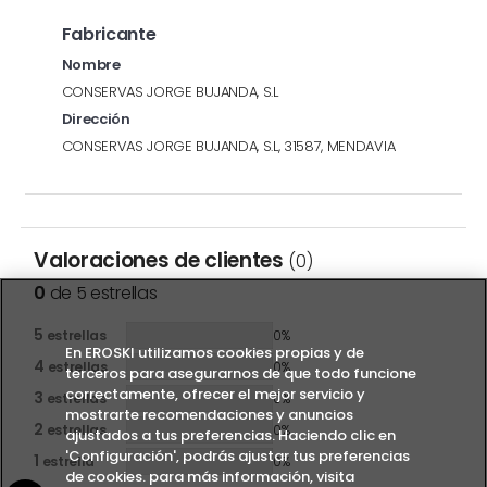
Fabricante
Nombre
CONSERVAS JORGE BUJANDA, S.L
Dirección
CONSERVAS JORGE BUJANDA, S.L, 31587, MENDAVIA
Valoraciones de clientes
(0)
0
de 5 estrellas
5
estrellas
0%
En EROSKI utilizamos cookies propias y de
4
estrellas
0%
terceros para asegurarnos de que todo funcione
correctamente, ofrecer el mejor servicio y
3
estrellas
0%
mostrarte recomendaciones y anuncios
2
estrellas
0%
ajustados a tus preferencias. Haciendo clic en
'Configuración', podrás ajustar tus preferencias
1
estrella
0%
de cookies. para más información, visita