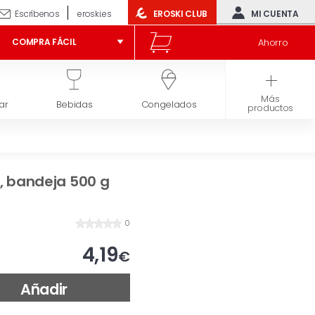
Escríbenos
eroski.es
EROSKI CLUB
MI CUENTA
Ahorro
COMPRA FÁCIL
Más
ar
Bebidas
Congelados
Higiene y belleza
productos
, bandeja 500 g
0
4,19
€
Añadir