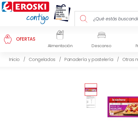
OFERTAS
Alimentación
Descanso
F
Inicio
/
Congelados
/
Panadería y pastelería
/
Otras 