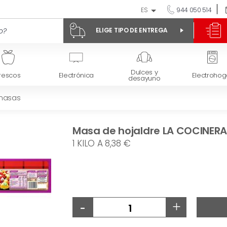
ES
944 050 514
ELIGE TIPO DE ENTREGA
Dulces y
rescos
Electrónica
Electrohog
desayuno
masas
Masa de hojaldre LA COCINERA
1 KILO A 8,38 €
-
+