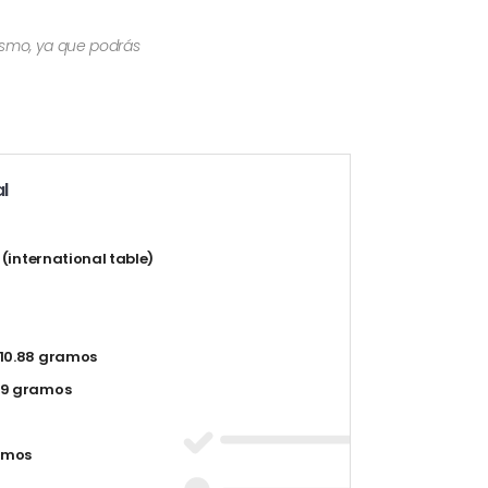
mismo, ya que podrás
l
t (international table)
10.88 gramos
59 gramos
amos