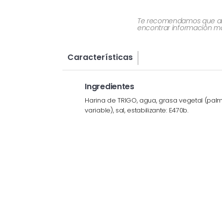
Te recomendamos que al re
encontrar información más
Características
Ingredientes
Harina de TRIGO, agua, grasa vegetal (palm
variable), sal, estabilizante: E470b.