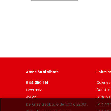
Atención al cliente
Sobre n
944 050 514
Quienes
Condici
Contacto
Pago y 
Ayuda
Política
De lunes a sábado de 9:00 a 22:00h.