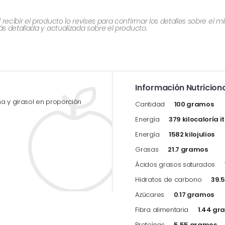
cibir el producto lo revises para confirmar los detalles sobre el 
 detallada y actualizada sobre el producto.
Información Nutriciona
a y girasol en proporción
Cantidad
100 gramos
Energía
379 kilocaloría i
Energía
1582 kilojulios
Grasas
21.7 gramos
Ácidos grasos saturados
Hidratos de carbono
39.
Azúcares
0.17 gramos
Fibra alimentaria
1.44 gr
Proteínas
5.55 gramos