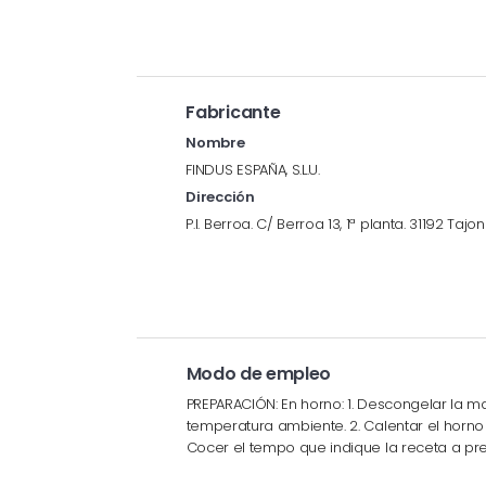
Fabricante
Nombre
FINDUS ESPAÑA, S.L.U.
Dirección
P.I. Berroa. C/ Berroa 13, 1ª planta. 31192 Taj
Modo de empleo
PREPARACIÓN: En horno: 1. Descongelar la m
temperatura ambiente. 2. Calentar el horno 
Cocer el tempo que indique la receta a pre