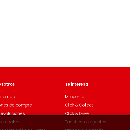
osotros
Te interesa
 somos
Mi cuenta
ones de compra
Click & Collect
devoluciones
Click & Drive
 de cookies
Taquillas Inteligentes