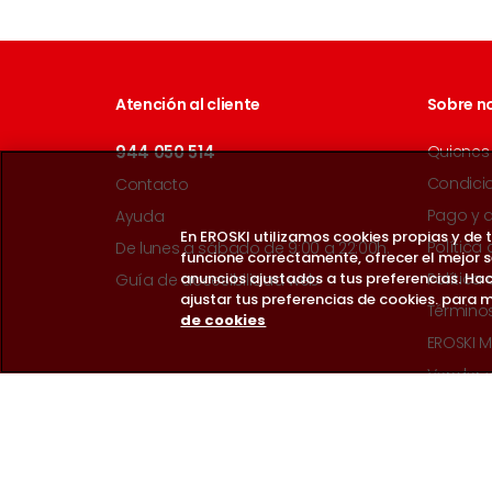
Atención al cliente
Sobre n
944 050 514
Quienes
Condici
Contacto
Pago y 
Ayuda
En EROSKI utilizamos cookies propias y de
Política
De lunes a sábado de 9:00 a 22:00h.
funcione correctamente, ofrecer el mejor 
anuncios ajustados a tus preferencias. Hac
Política
Guía de accesibilidad web
ajustar tus preferencias de cookies. para m
Término
de cookies
EROSKI M
Vender 
Síguenos