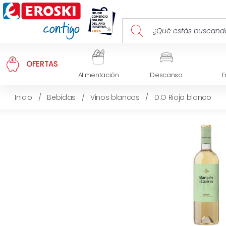
OFERTAS
Alimentación
Descanso
F
Inicio
/
Bebidas
/
Vinos blancos
/
D.O Rioja blanco