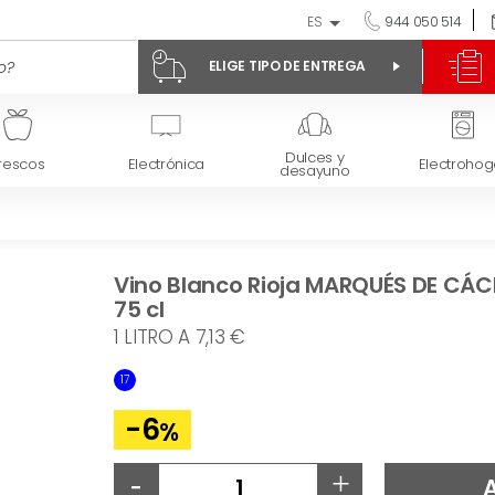
ES
944 050 514
ELIGE TIPO DE ENTREGA
Dulces y
rescos
Electrónica
Electrohog
desayuno
Vino Blanco Rioja MARQUÉS DE CÁCE
75 cl
1 LITRO A 7,13 €
17
-6
%
-
+