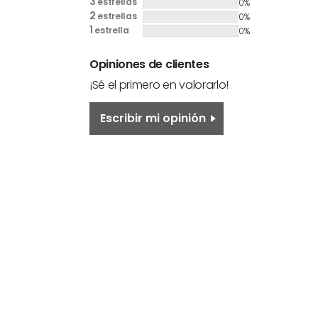
3
estrellas
0%
2
estrellas
0%
1
estrella
0%
Opiniones de clientes
¡Sé el primero en valorarlo!
Escribir mi opinión