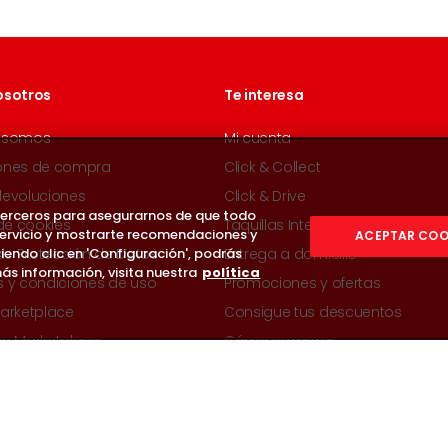
osotros
Te interesa
 somos
Mi cuenta
ones de compra
Click & Collect
devoluciones
Click & Drive
 terceros para asegurarnos de que todo
 de cookies
Taquillas Inteligentes
servicio y mostrarte recomendaciones y
ACEPTAR COO
iendo clic en 'Configuración', podrás
 de Protección de Datos
Entrega a domicilio
ás información, visita nuestra
política
s y condiciones de uso
Promociones y ofertas
arketplace
Consigue tus descuentos
en Marketplace
Cómo comprar
Seguridad máxima en