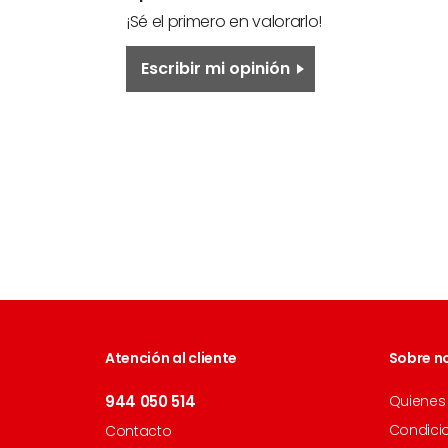
¡Sé el primero en valorarlo!
Escribir mi opinión
Atención al cliente
Sobre n
944 050 514
Quienes
Condici
Contacto