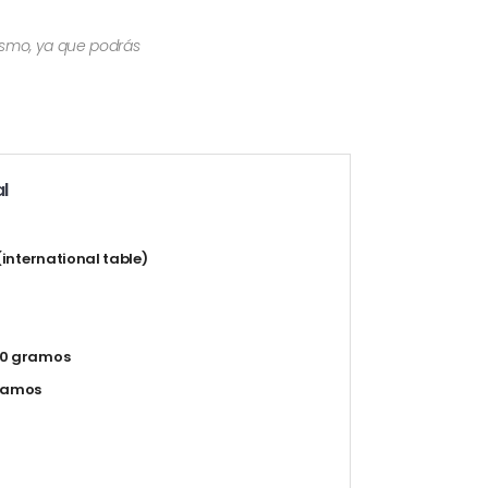
mismo, ya que podrás
l
 (international table)
0 gramos
gramos