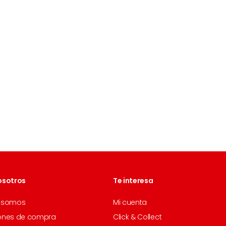
osotros
Te interesa
 somos
Mi cuenta
ones de compra
Click & Collect