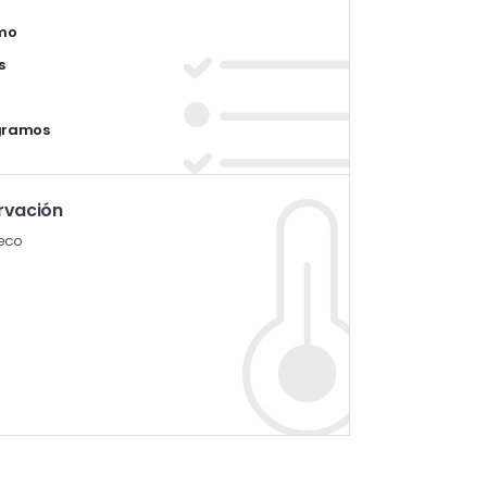
mo
s
igramos
rvación
seco