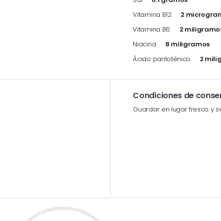
Vitamina B12
2 microgra
Vitamina B6
2 miligramo
Niacina
8 miligramos
Ácido pantoténico
2 mil
Condiciones de conse
Guardar en lugar fresco y 