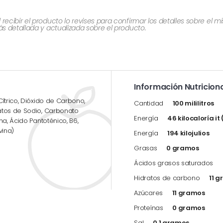
cibir el producto lo revises para confirmar los detalles sobre el 
 detallada y actualizada sobre el producto.
Información Nutriciona
ítrico, Dióxido de Carbono,
Cantidad
100 mililitros
atos de Sodio, Carbonato
Energía
46 kilocaloría it
na, Ácido Pantoténico, B6,
vina)
Energía
194 kilojulios
Grasas
0 gramos
Ácidos grasos saturados
Hidratos de carbono
11 
Azúcares
11 gramos
Proteínas
0 gramos
Sal
0.1 gramos