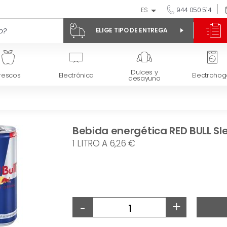
ES
944 050 514
ELIGE TIPO DE ENTREGA
Dulces y
rescos
Electrónica
Electrohog
desayuno
Bebida energética RED BULL Slee
1 LITRO A 6,26 €
-
+