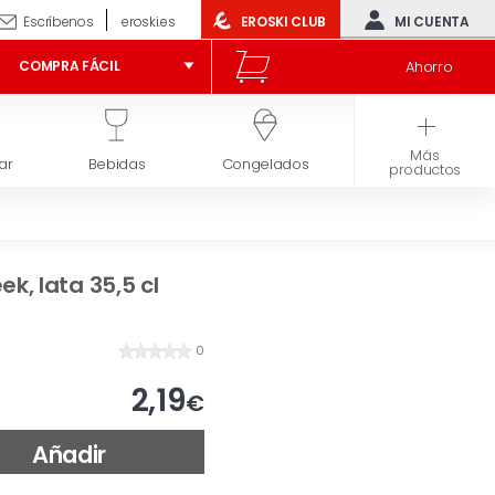
Escríbenos
eroski.es
EROSKI CLUB
MI CUENTA
Ahorro
COMPRA FÁCIL
Más
ar
Bebidas
Congelados
Higiene y belleza
productos
k, lata 35,5 cl
0
2,19
€
Añadir