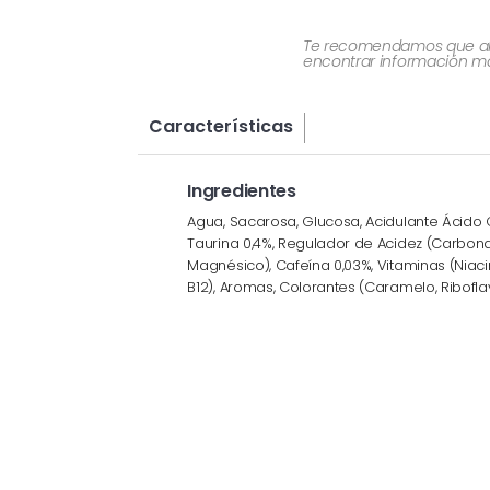
Te recomendamos que al re
encontrar información más
Características
Ingredientes
Agua, Sacarosa, Glucosa, Acidulante Ácido C
Taurina 0,4%, Regulador de Acidez (Carbon
Magnésico), Cafeína 0,03%, Vitaminas (Niaci
B12), Aromas, Colorantes (Caramelo, Ribofla