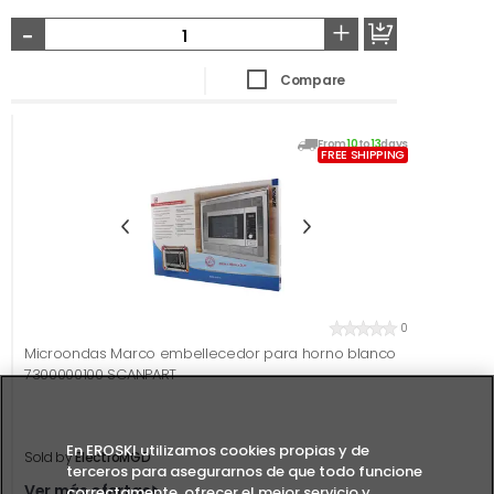
-
+
Compare
From
10
to
13
days
FREE SHIPPING
0
Microondas Marco embellecedor para horno blanco
7300000100 SCANPART
En EROSKI utilizamos cookies propias y de
Sold by
ElectroMGD
terceros para asegurarnos de que todo funcione
Ver más ofertas
correctamente, ofrecer el mejor servicio y