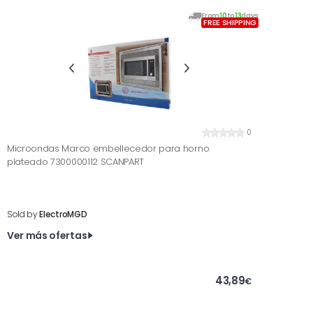
From
10
to
13
days
FREE SHIPPING
0
Microondas Marco embellecedor para horno
plateado 7300000112 SCANPART
Sold by
ElectroMGD
Ver más ofertas
43,89
€