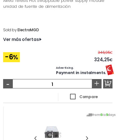
Allied Telesis Hot Swappable power supply module
unidad de fuente de alimentación
Sold by
ElectroMGD
Ver más ofertas
Before
346,95
€
-6
%
324,25
€
Advertising.
Payment in instalments.
-
+
Compare
From
6
to
9
days