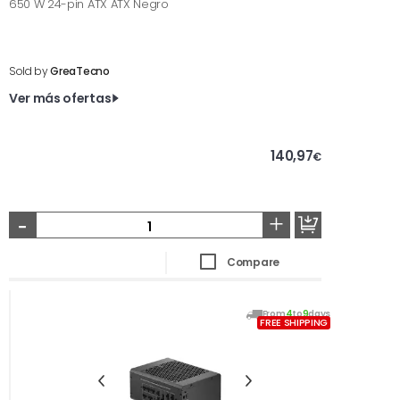
650 W 24-pin ATX ATX Negro
Sold by
GreaTecno
Ver más ofertas
140,97
€
-
+
Compare
From
4
to
9
days
FREE SHIPPING