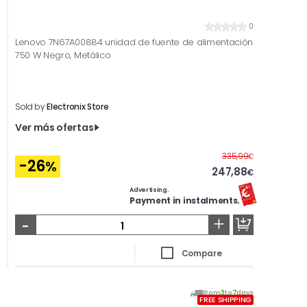
0
Lenovo 7N67A00884 unidad de fuente de alimentación
750 W Negro, Metálico
Sold by
Electronix Store
Ver más ofertas
Before
335,99
€
-26
%
247,88
€
Advertising.
Payment in instalments.
-
+
Compare
From
3
to
7
days
FREE SHIPPING