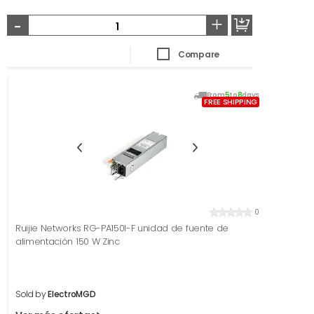
-
+
Compare
From
5
to
8
days
FREE SHIPPING
0
Ruijie Networks RG-PA150I-F unidad de fuente de
alimentación 150 W Zinc
Sold by
ElectroMGD