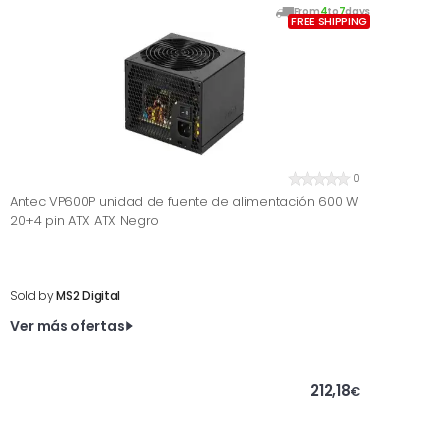
From
4
to
7
days
FREE SHIPPING
0
Antec VP600P unidad de fuente de alimentación 600 W
20+4 pin ATX ATX Negro
Sold by
MS2 Digital
Ver más ofertas
212,18
€