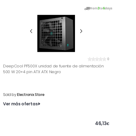
From
3
to
6
days
0
DeepCool PF500X unidad de fuente de alimentación
500 W 20+4 pin ATX ATX Negro
Sold by
Electronix Store
Ver más ofertas
46,13
€