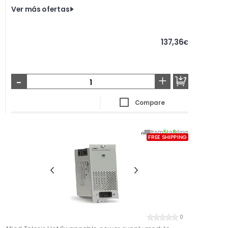
Ver más ofertas
137,36
€
-
+
Compare
From
5
to
8
days
FREE SHIPPING
0