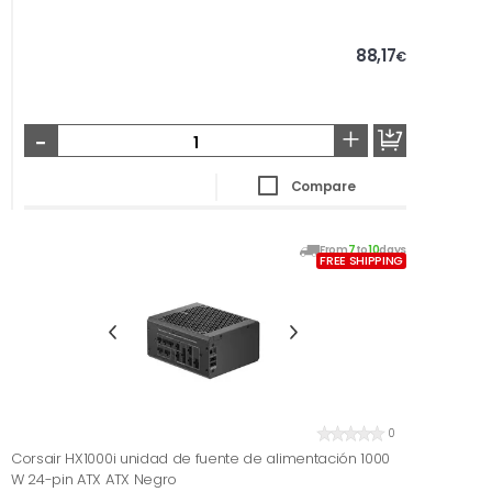
88,17
€
-
+
Compare
From
7
to
10
days
FREE SHIPPING
0
Corsair HX1000i unidad de fuente de alimentación 1000
W 24-pin ATX ATX Negro