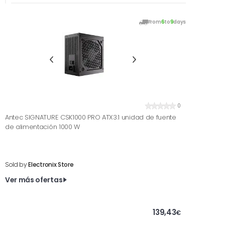
From
6
to
9
days
0
Antec SIGNATURE CSK1000 PRO ATX3.1 unidad de fuente
de alimentación 1000 W
Sold by
Electronix Store
Ver más ofertas
139,43
€