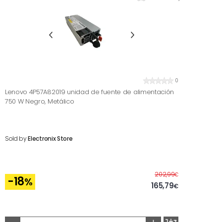
0
Lenovo 4P57A82019 unidad de fuente de alimentación
750 W Negro, Metálico
Sold by
Electronix Store
Before
202,99
€
-18
%
165,79
€