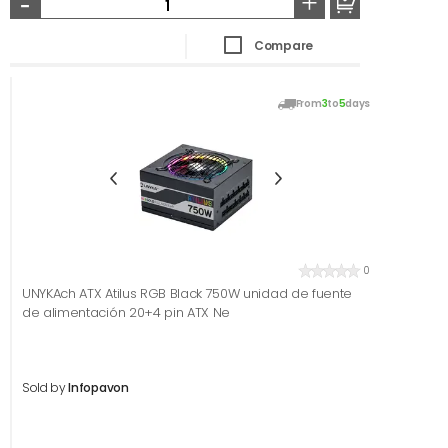
-
+
Compare
From
3
to
5
days
0
UNYKAch ATX Atilus RGB Black 750W unidad de fuente
de alimentación 20+4 pin ATX Ne
Sold by
Infopavon