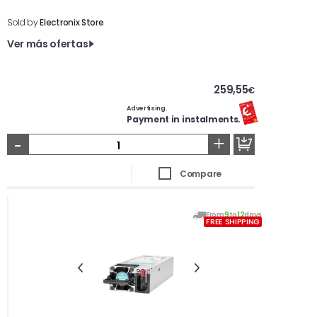
Sold by
Electronix Store
Ver más ofertas
259,55
€
Advertising.
Payment in instalments.
-
+
Compare
From
9
to
12
days
FREE SHIPPING