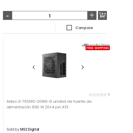
-
+
Compare
From
4
to
7
days
FREE SHIPPING
0
Antec 0-761345-20146-9 unidad de fuente de
alimentación 850 W 20+4 pin ATX
Sold by
MS2 Digital