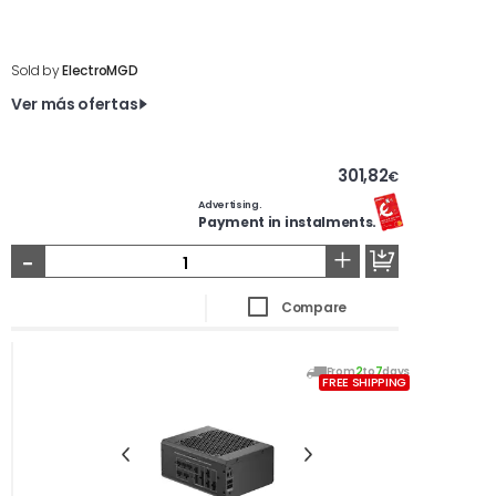
Sold by
ElectroMGD
Ver más ofertas
301,82
€
Advertising.
Payment in instalments.
-
+
Compare
From
2
to
7
days
FREE SHIPPING