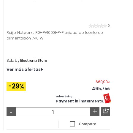
0
Ruijie Networks RG-PA1000I-P-F unidad de fuente de
alimentación 740 W
Sold by
Electronix Store
Ver más ofertas
Before
660,00
€
-29
%
465,75
€
Advertising.
Payment in instalments.
-
+
Compare