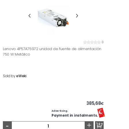
0
Lenovo 4P57A75972 unidad de fuente de alimentación
750 W Metálico
Sold by
eWeki
385,68
€
Advertising.
Payment in instalments.
-
+