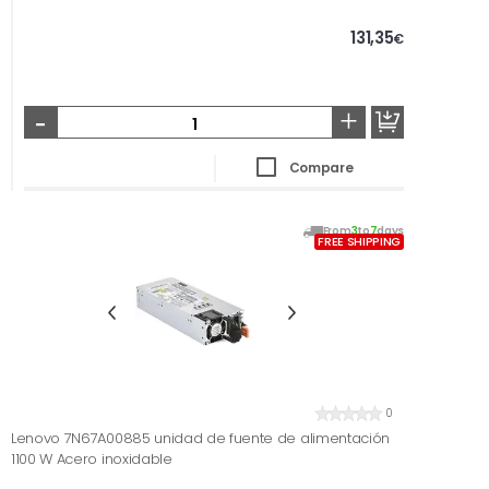
131,35
€
-
+
Compare
From
3
to
7
days
FREE SHIPPING
0
Lenovo 7N67A00885 unidad de fuente de alimentación
1100 W Acero inoxidable