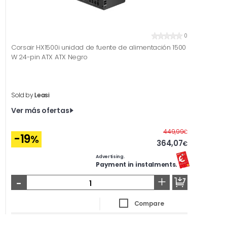
0
Corsair HX1500i unidad de fuente de alimentación 1500
W 24-pin ATX ATX Negro
Sold by
Leasi
Ver más ofertas
Before
449,99
€
-19
%
364,07
€
Advertising.
Payment in instalments.
-
+
Compare