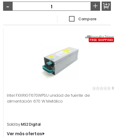
-
+
Compare
From
4
to
7
days
FREE SHIPPING
0
Intel FXXRIGT670WPSU unidad de fuente de
alimentación 670 W Metálico
Sold by
MS2 Digital
Ver más ofertas