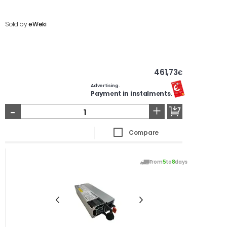
Sold by
eWeki
461,73
€
Advertising.
Payment in instalments.
-
+
Compare
From
5
to
8
days