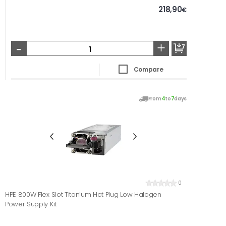
218,90
€
-
+
Compare
From
4
to
7
days
0
HPE 800W Flex Slot Titanium Hot Plug Low Halogen
Power Supply Kit