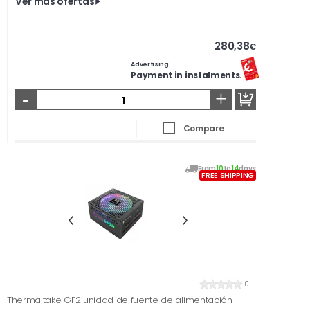
Ver más ofertas
280,38
€
Advertising.
Payment in instalments.
-
+
Compare
From
10
to
14
days
FREE SHIPPING
0
Thermaltake GF2 unidad de fuente de alimentación