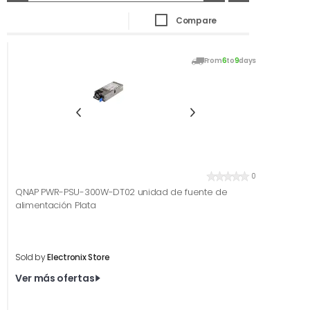
Compare
From
6
to
9
days
0
QNAP PWR-PSU-300W-DT02 unidad de fuente de
alimentación Plata
Sold by
Electronix Store
Ver más ofertas