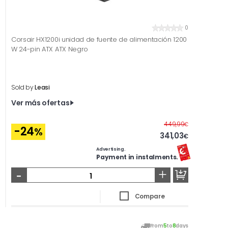
0
Corsair HX1200i unidad de fuente de alimentación 1200
W 24-pin ATX ATX Negro
Sold by
Leasi
Ver más ofertas
Before
449,99
€
-24
%
341,03
€
Advertising.
Payment in instalments.
-
+
Compare
From
5
to
8
days