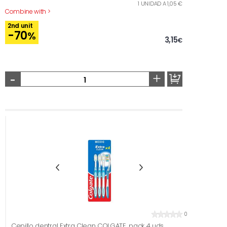
1 UNIDAD A 1,05 €
Combine with >
2nd unit
-70
%
3,15
€
-
+
0
Cepillo dentral Extra Clean COLGATE, pack 4 uds