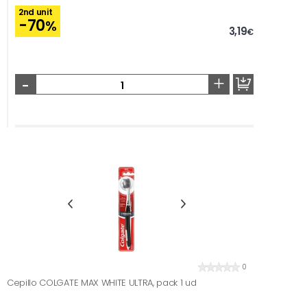
2nd unit
-70
%
3,19
€
-
+
0
Cepillo COLGATE MAX WHITE ULTRA, pack 1 ud