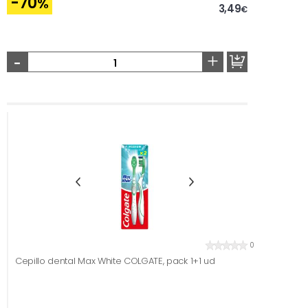
-70
%
3,49
€
-
+
0
Cepillo dental Max White COLGATE, pack 1+1 ud