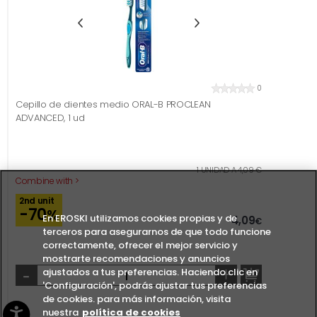
0
Cepillo de dientes medio ORAL-B PROCLEAN
ADVANCED, 1 ud
1 UNIDAD A 4,09 €
Combine with >
2nd unit
-70
%
En EROSKI utilizamos cookies propias y de
4,09
€
terceros para asegurarnos de que todo funcione
correctamente, ofrecer el mejor servicio y
mostrarte recomendaciones y anuncios
-
+
ajustados a tus preferencias. Haciendo clic en
'Configuración', podrás ajustar tus preferencias
de cookies. para más información, visita
nuestra
política de cookies