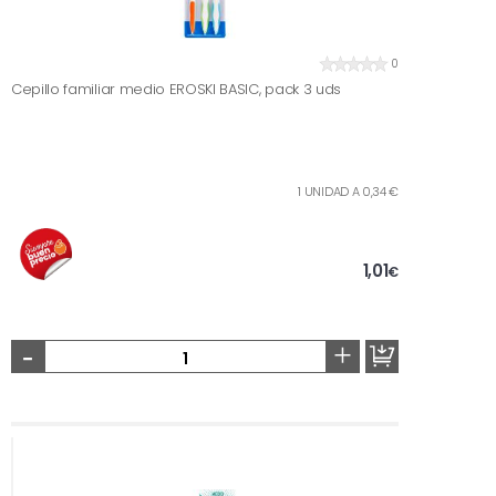
0
Cepillo familiar medio EROSKI BASIC, pack 3 uds
1 UNIDAD A 0,34 €
1,01
€
-
+