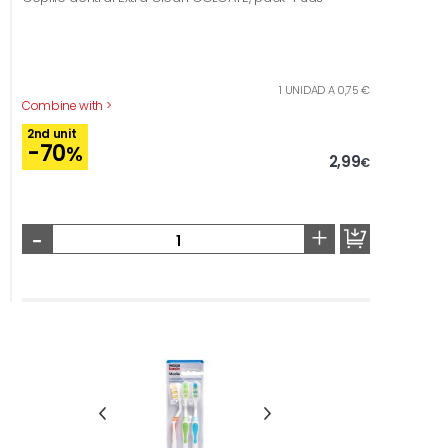
1 UNIDAD A 0,75 €
Combine with >
2nd unit
-70
%
2,99
€
-
+