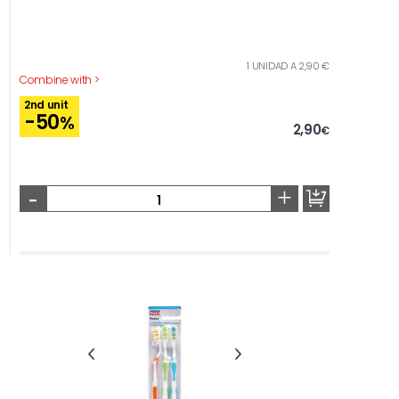
1 UNIDAD A 2,90 €
Combine with >
2nd unit
-50
%
2,90
€
-
+