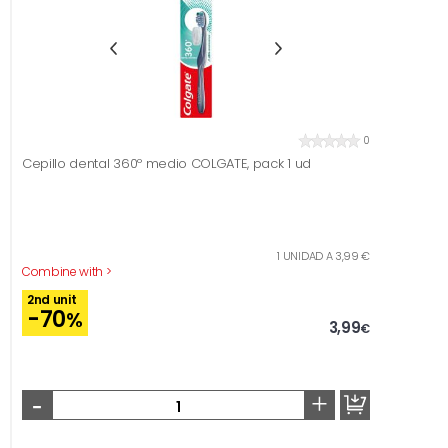
0
Cepillo dental 360º medio COLGATE, pack 1 ud
1 UNIDAD A 3,99 €
Combine with >
2nd unit
-70
%
3,99
€
-
+