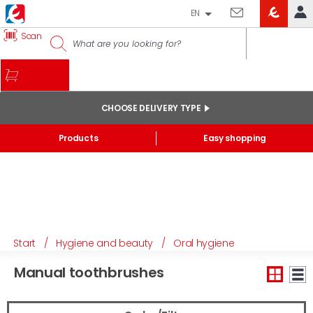
EN
EROSKI
Scan
LOG IN
CLUB
HOME
MY ACCOUNT
CHOOSE DELIVERY TYPE
Online orders
Products
Easy shopping
My products purchased at the shop and online
Lists
GENERAL INFORMATION
Start
/
Hygiene and beauty
/
Oral hygiene
Manual toothbrushes