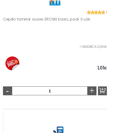
1
Cepillo familiar suave EROSKI basic, pack 3 uds
1 UNIDAD A 0,34 €
1,01
€
-
+