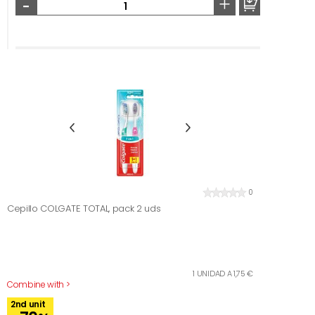
-
+
0
Cepillo COLGATE TOTAL, pack 2 uds
1 UNIDAD A 1,75 €
Combine with >
2nd unit