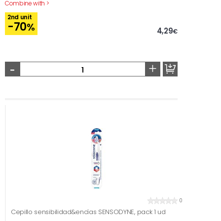
Combine with >
2nd unit
-70
%
4,29
€
-
+
0
Cepillo sensibilidad&encías SENSODYNE, pack 1 ud