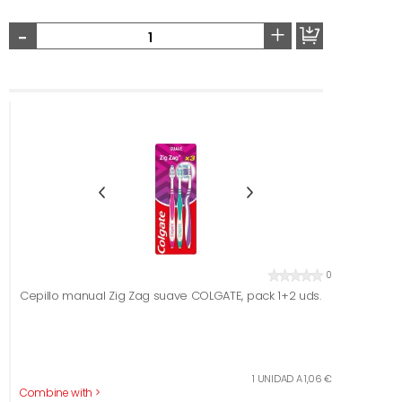
-
+
0
Cepillo manual Zig Zag suave COLGATE, pack 1+2 uds.
1 UNIDAD A 1,06 €
Combine with >