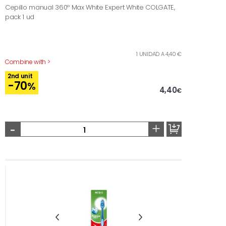
Cepillo manual 360º Max White Expert White COLGATE,
pack 1 ud
1 UNIDAD A 4,40 €
Combine with >
2nd unit
-70
%
4,40
€
-
+