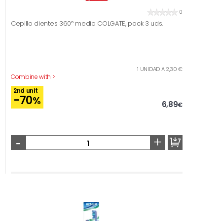
0
Cepillo dientes 360º medio COLGATE, pack 3 uds.
1 UNIDAD A 2,30 €
Combine with >
2nd unit
-70
%
6,89
€
-
+