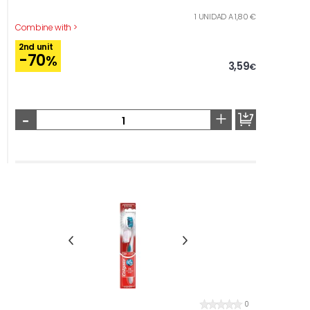
1 UNIDAD A 1,80 €
Combine with >
2nd unit
-70
%
3,59
€
-
+
0