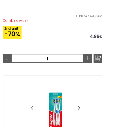
1 UNIDAD A 4,99 €
Combine with >
2nd unit
-70
%
4,99
€
-
+