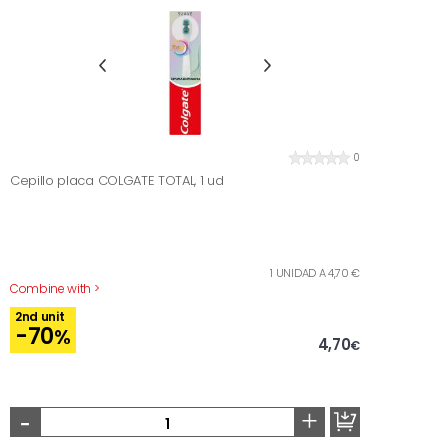
0
Cepillo placa COLGATE TOTAL, 1 ud
1 UNIDAD A 4,70 €
Combine with >
2nd unit
-70
%
4,70
€
-
+