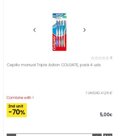
0
Cepillo manual Triple Action COLGATE, pack 4 uds.
1 UNIDAD A 1,25 €
Combine with >
2nd unit
-70
%
5,00
€