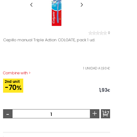
0
Cepillo manual Triple Action COLGATE, pack 1 ud.
1 UNIDAD A 1,93 €
Combine with >
2nd unit
-70
%
1,93
€
-
+