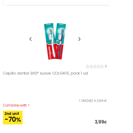
0
Cepillo dental 360º suave COLGATE, pack 1 ud.
1 UNIDAD A 3,99 €
Combine with >
2nd unit
-70
%
3,99
€