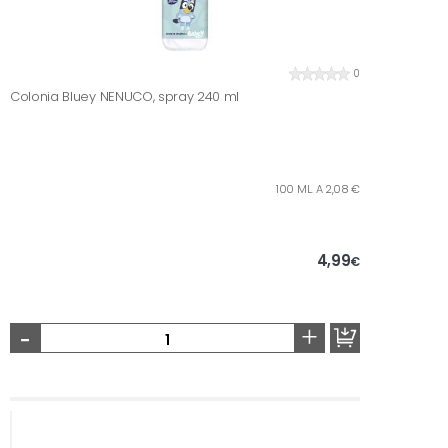
0
Colonia Bluey NENUCO, spray 240 ml
100 ML. A 2,08 €
4,99
€
-
+