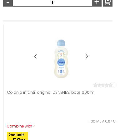
-
+
0
Colonia infantil original DENENES, bote 600 ml
100 ML. A 0,67 €
Combine with >
2nd unit