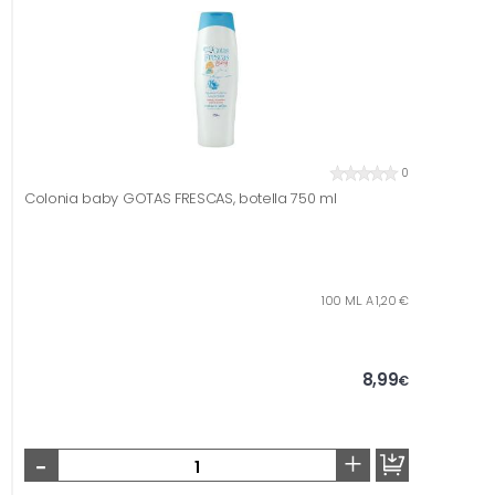
0
Colonia baby GOTAS FRESCAS, botella 750 ml
100 ML. A 1,20 €
8,99
€
-
+