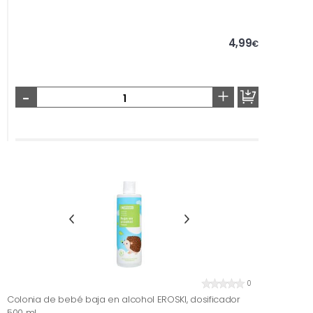
4,99
€
-
+
0
Colonia de bebé baja en alcohol EROSKI, dosificador
500 ml