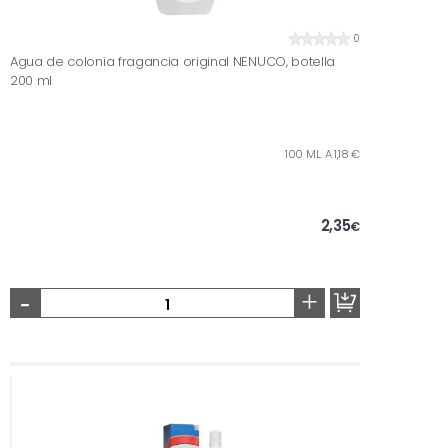
0
Agua de colonia fragancia original NENUCO, botella
200 ml
100 ML. A 1,18 €
2,35
€
-
+