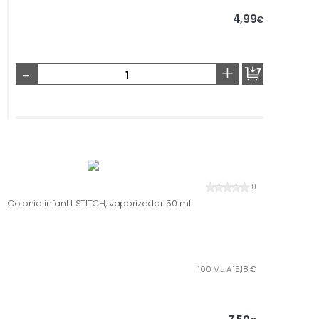
4,99
€
-
+
0
Colonia infantil STITCH, vaporizador 50 ml
100 ML. A 15,18 €