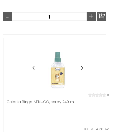
-
+
0
Colonia Bingo NENUCO, spray 240 ml
100 ML. A 2,08 €