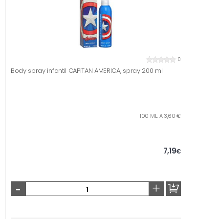
0
Body spray infantil CAPITAN AMERICA, spray 200 ml
100 ML. A 3,60 €
7,19
€
-
+