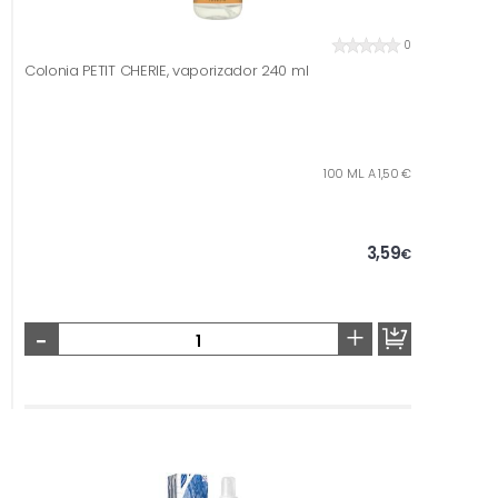
0
Colonia PETIT CHERIE, vaporizador 240 ml
100 ML. A 1,50 €
3,59
€
-
+