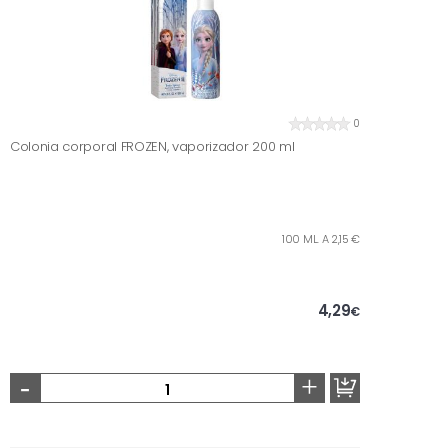
0
Colonia corporal FROZEN, vaporizador 200 ml
100 ML. A 2,15 €
4,29
€
-
+