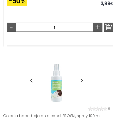
-50
%
3,99
€
-
+
0
Colonia bebe baja en alcohol EROSKI, spray 100 ml