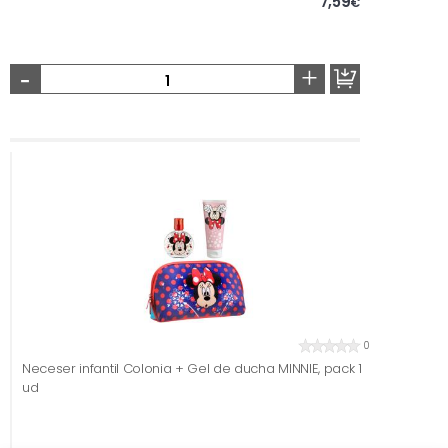
7,59
€
-
+
0
Neceser infantil Colonia + Gel de ducha MINNIE, pack 1
ud