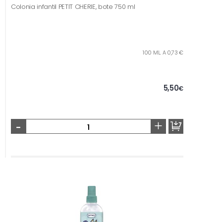
Colonia infantil PETIT CHERIE, bote 750 ml
100 ML. A 0,73 €
5,50
€
-
+