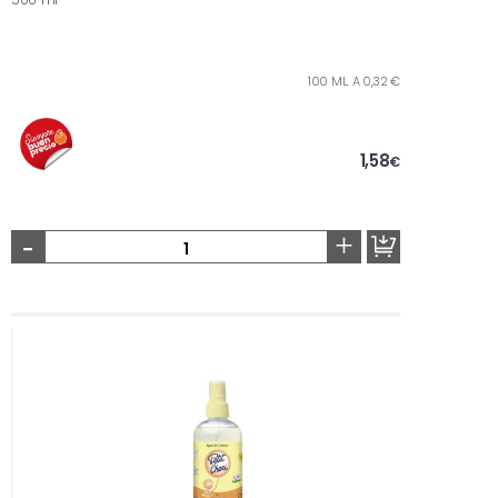
100 ML. A 0,32 €
1,58
€
-
+