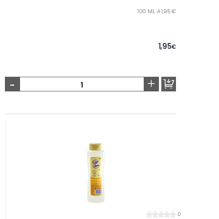
100 ML. A 1,95 €
1,95
€
-
+
0