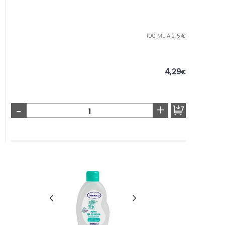
100 ML. A 2,15 €
4,29
€
-
+