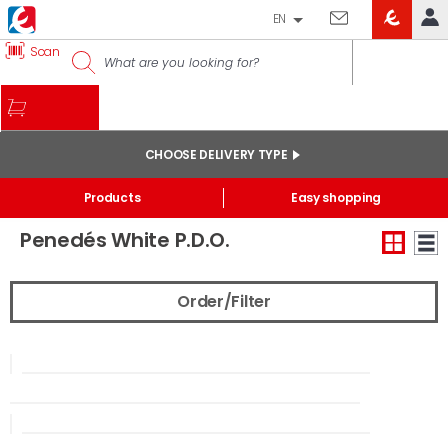
EN
EROSKI
Scan
LOG IN
CLUB
HOME
MY ACCOUNT
CHOOSE DELIVERY TYPE
Online orders
Start
/
Drinks
/
White wines
Products
Easy shopping
My products purchased at the shop and online
Penedés White P.D.O.
Lists
GENERAL INFORMATION
Order/Filter