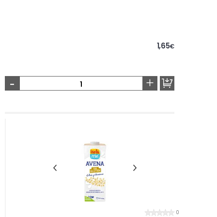
1,65
€
-
+
0