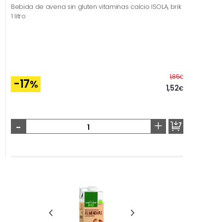
Bebida de avena sin gluten vitaminas calcio ISOLA, brik
1 litro
Before
1,85
€
-17
%
1,52
€
-
+