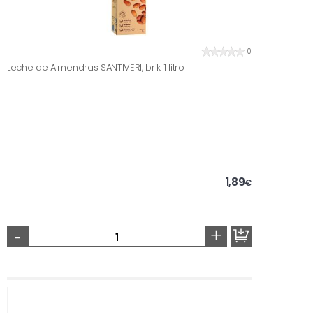
0
Leche de Almendras SANTIVERI, brik 1 litro
1,89
€
-
+