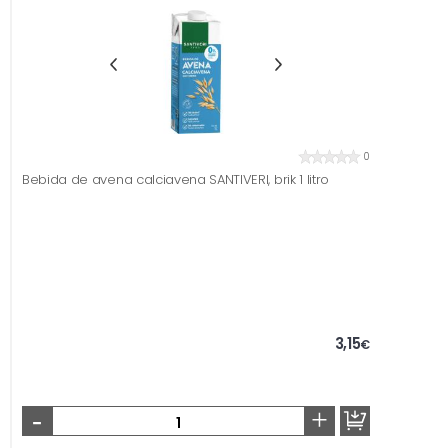
0
Bebida de avena calciavena SANTIVERI, brik 1 litro
3,15
€
-
+