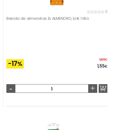
0
Bebida de almendras EL ALMENDRO, brik 1 litro
Before
1,89
€
-17
%
1,55
€
-
+