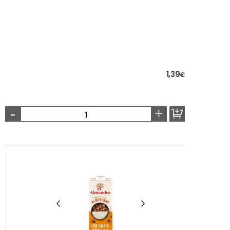
1,39
€
-
+