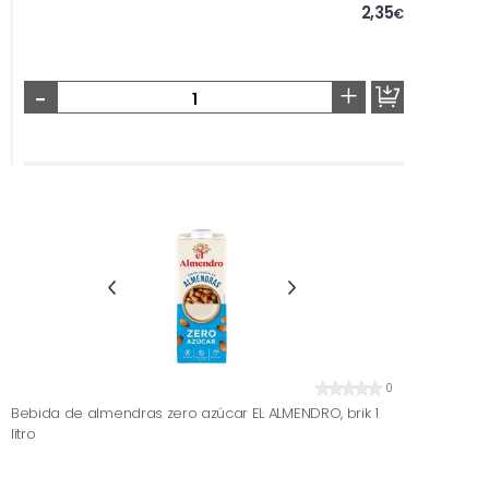
2,35
€
-
+
0
Bebida de almendras zero azúcar EL ALMENDRO, brik 1
litro