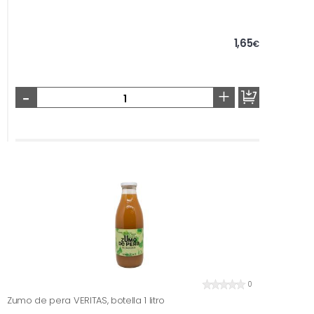
1,65
€
-
+
0
Zumo de pera VERITAS, botella 1 litro