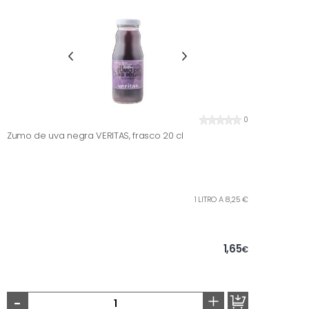
0
Zumo de uva negra VERITAS, frasco 20 cl
1 LITRO A 8,25 €
1,65
€
-
+