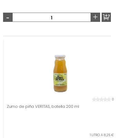
-
+
0
Zumo de piña VERITAS, botella 200 ml
1 LITRO A 8,25 €