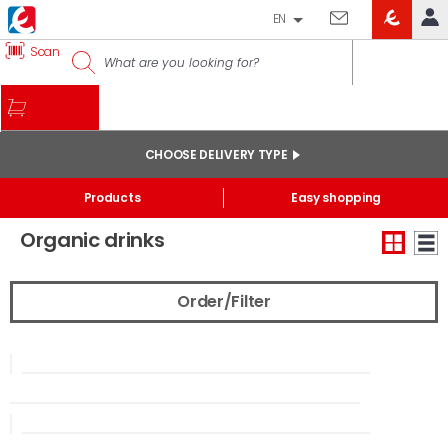
EN
EROSKI
Scan
LOG IN
CLUB
HOME
MY ACCOUNT
CHOOSE DELIVERY TYPE
Online orders
Start
/
Nutrition
/
Organic products
Products
Easy shopping
My products purchased at the shop and online
Organic drinks
Lists
GENERAL INFORMATION
Order/Filter