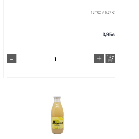
1 LITRO A 5,27 €
3,95
€
-
+