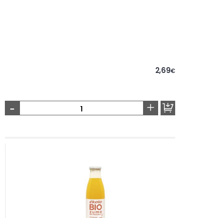
2,69
€
-
+