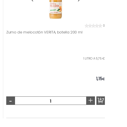
0
Zumo de melocotón VERITA, botella 200 ml
1 LITRO A 5,75 €
1,15
€
-
+