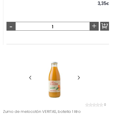
3,35
€
-
+
0
Zumo de melocotón VERITAS, botella 1 litro