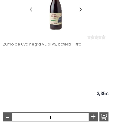
0
Zumo de uva negra VERITAS, botella 1 litro
3,35
€
-
+