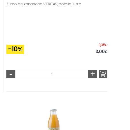
Zumo de zanahoria VERITAS, botella 1 litro
Before
3,35
€
-10
%
3,00
€
-
+