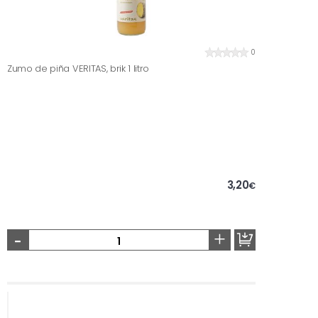
0
Zumo de piña VERITAS, brik 1 litro
3,20
€
-
+