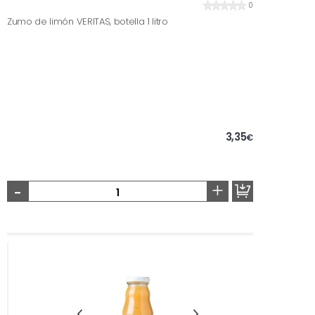
0
Zumo de limón VERITAS, botella 1 litro
3,35
€
-
+