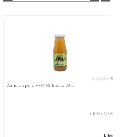
0
Zumo de pera VERITAS, frasco 20 cl
1 LITRO A 5,75 €
1,15
€