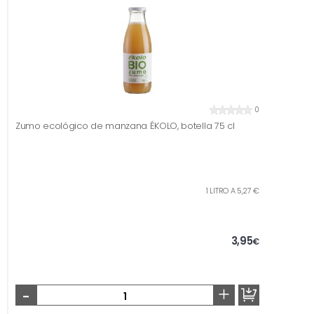
0
Zumo ecológico de manzana ÉKOLO, botella 75 cl
1 LITRO A 5,27 €
3,95
€
-
+