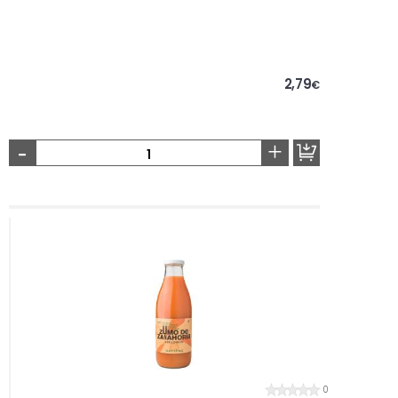
2,79
€
-
+
0