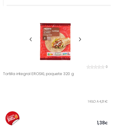
0
Tortilla integral EROSKI, paquete 320 g
1 KILO A 4,31 €
1,38
€