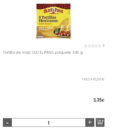
0
Tortilla de maíz OLD EL PASO, paquete 335 g
1 KILO A 10,00 €
3,35
€
-
+