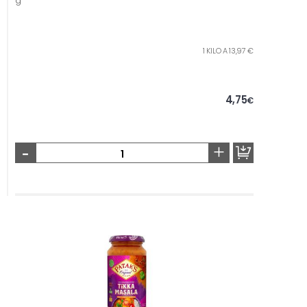
g
1 KILO A 13,97 €
4,75
€
-
+