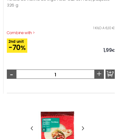
326 g
1 KILO A 6,10 €
Combine with >
2nd unit
-70
%
1,99
€
-
+