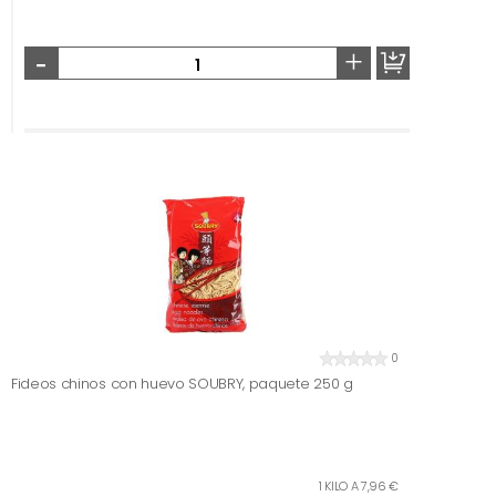
-
+
0
Fideos chinos con huevo SOUBRY, paquete 250 g
1 KILO A 7,96 €