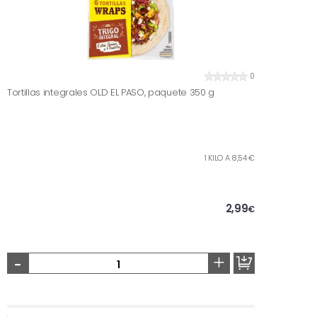
0
Tortillas integrales OLD EL PASO, paquete 350 g
1 KILO A 8,54 €
2,99
€
-
+