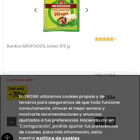
1
Burritos MEXIFOODS, bolsa 370 g
1 KILO A 7,16 €
Combine with >
2nd unit
-70
%
En EROSKI utilizamos cookies propias y de
2,65
€
terceros para asegurarnos de que todo funcione
correctamente, ofrecer el mejor servicio y
mostrarte recomendaciones y anuncios
-
+
ajustados a tus preferencias. Haciendo clic en
'Configuración', podrás ajustar tus preferencias
de cookies. para más información, visita
nuestra
política de cookies