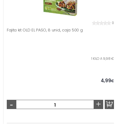
0
Fajita kit OLD EL PASO, 8 unid., caja 500 g
1 KILO A 9,98 €
4,99
€
-
+