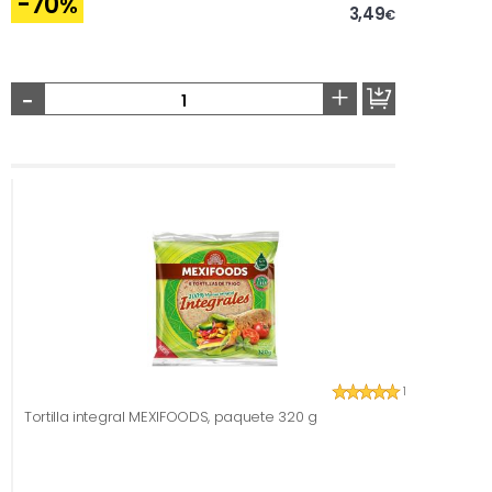
-70
%
3,49
€
-
+
1
Tortilla integral MEXIFOODS, paquete 320 g