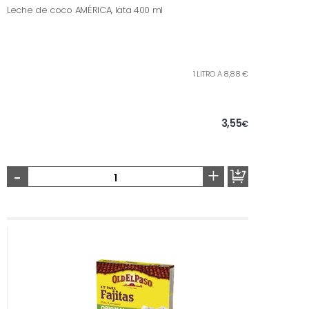
Leche de coco AMÉRICA, lata 400 ml
1 LITRO A 8,88 €
3,55
€
-
+