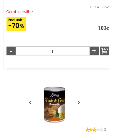
1 KILO A 5,72 €
Combine with >
2nd unit
-70
%
1,83
€
-
+
2