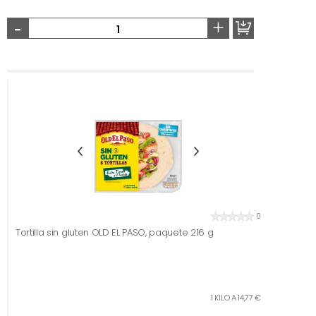
-
+
0
Tortilla sin gluten OLD EL PASO, paquete 216 g
1 KILO A 14,77 €