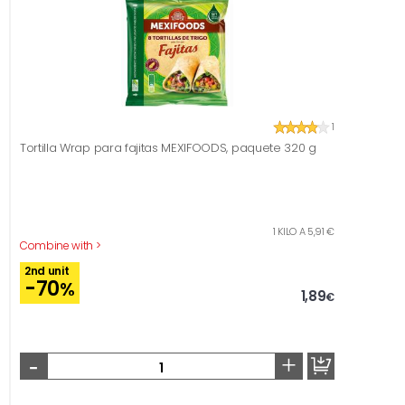
1
Tortilla Wrap para fajitas MEXIFOODS, paquete 320 g
1 KILO A 5,91 €
Combine with >
2nd unit
-70
%
1,89
€
-
+