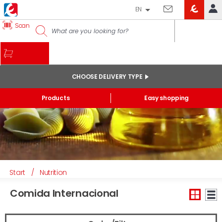
EN
EROSKI
Scan
LOG IN
CLUB
HOME
MY ACCOUNT
CHOOSE DELIVERY TYPE
Online orders
Products
Easy shopping
My products purchased at the shop and online
Lists
GENERAL INFORMATION
Start
/
Nutrition
Comida Internacional