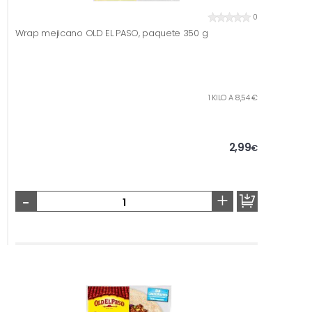
0
Wrap mejicano OLD EL PASO, paquete 350 g
1 KILO A 8,54 €
2,99
€
-
+