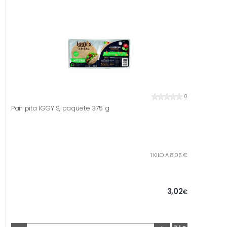
0
Pan pita IGGY'S, paquete 375 g
1 KILO A 8,05 €
3,02
€