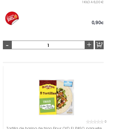
1 KILO A 6,00 €
0,90
€
-
+
0
Tortilla de harina de trigo Flour OLD EL PASO, paquete