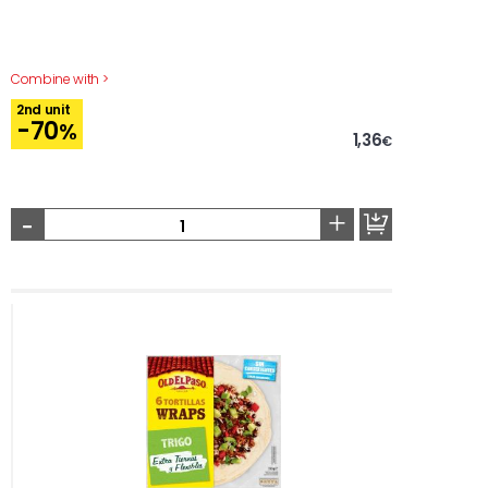
Combine with >
2nd unit
-70
%
1,36
€
-
+