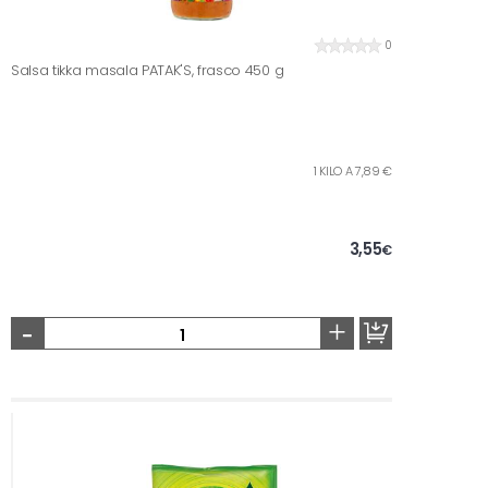
0
Salsa tikka masala PATAK'S, frasco 450 g
1 KILO A 7,89 €
3,55
€
-
+