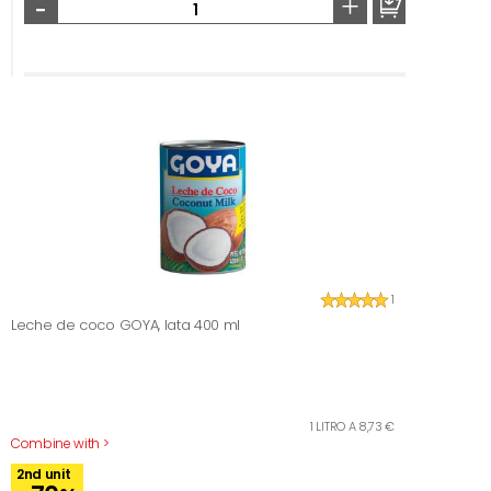
-
+
1
Leche de coco GOYA, lata 400 ml
1 LITRO A 8,73 €
Combine with >
2nd unit