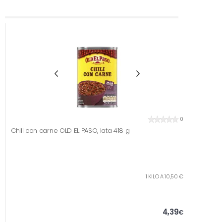
0
Chili con carne OLD EL PASO, lata 418 g
1 KILO A 10,50 €
4,39
€