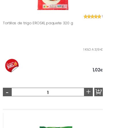
1
Tortillas de trigo EROSKI, paquete 320 g
1 KILO A 3,19 €
1,02
€
-
+