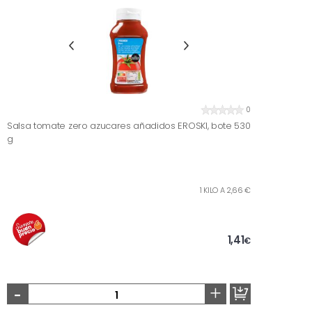
0
Salsa tomate zero azucares añadidos EROSKI, bote 530
g
1 KILO A 2,66 €
1,41
€
-
+