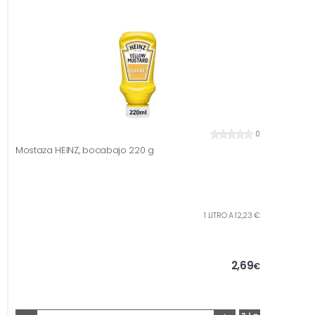
0
Mostaza HEINZ, bocabajo 220 g
1 LITRO A 12,23 €
2,69
€