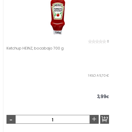
0
Ketchup HEINZ, bocabajo 700 g
1 KILO A 5,70 €
3,99
€
-
+