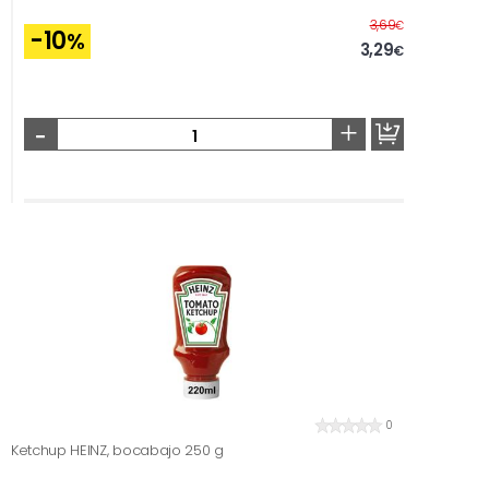
Before
3,69
€
-10
%
3,29
€
-
+
0
Ketchup HEINZ, bocabajo 250 g