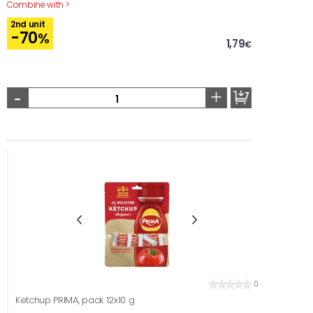
Combine with >
2nd unit
-70
%
1,79
€
-
+
0
Ketchup PRIMA, pack 12x10 g