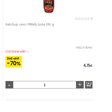
0
Ketchup cero PRIMA, bote 510 g
1 KILO A 8,14 €
Combine with >
2nd unit
-70
%
4,15
€
-
+