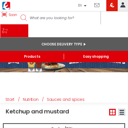
EN
EROSKI
Scan
LOG IN
CLUB
HOME
MY ACCOUNT
CHOOSE DELIVERY TYPE
Online orders
Products
Easy shopping
My products purchased at the shop and online
Lists
GENERAL INFORMATION
Start
/
Nutrition
/
Sauces and spices
Ketchup and mustard