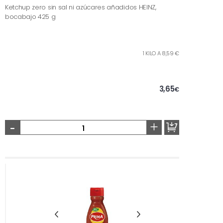
Ketchup zero sin sal ni azúcares añadidos HEINZ,
bocabajo 425 g
1 KILO A 8,59 €
3,65
€
-
+