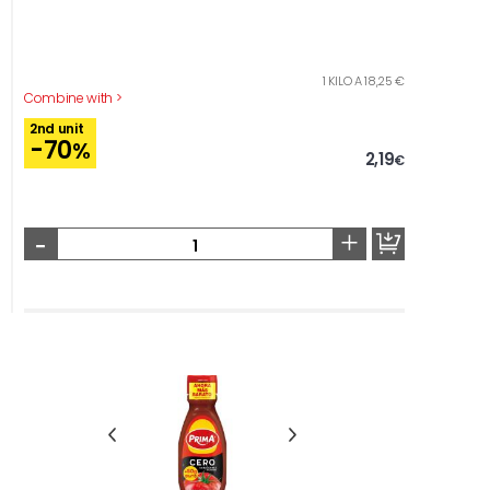
1 KILO A 18,25 €
Combine with >
2nd unit
-70
%
2,19
€
-
+