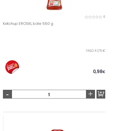
0
Ketchup EROSKI, bote 560 g
1 KILO A 1,75 €
0,98
€
-
+