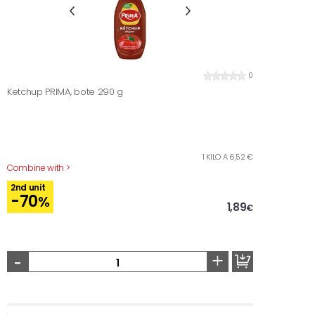
0
Ketchup PRIMA, bote 290 g
1 KILO A 6,52 €
Combine with >
2nd unit
-70
%
1,89
€
-
+