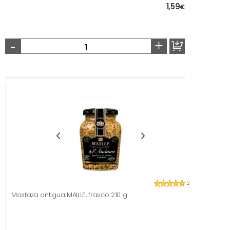
1,59
€
-
+
2
Mostaza antigua MAILLE, frasco 210 g