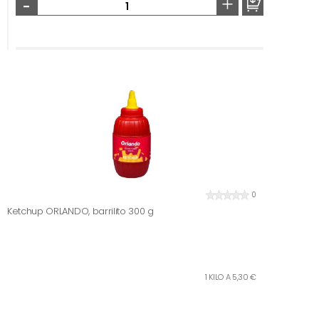
-
+
0
Ketchup ORLANDO, barrilito 300 g
1 KILO A 5,30 €