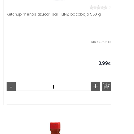
0
Ketchup menos azúcar-sal HEINZ, bocabajo 550 g
1 KILO A 7,25 €
3,99
€
-
+