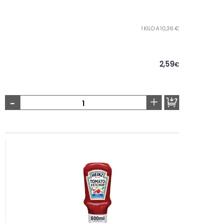
1 KILO A 10,36 €
2,59
€
-
+