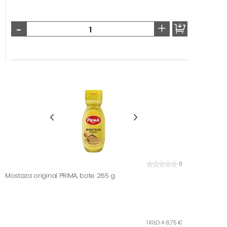
-
+
0
Mostaza original PRIMA, bote 265 g
1 KILO A 6,75 €