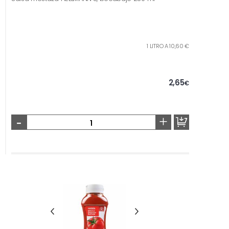
1 LITRO A 10,60 €
2,65
€
-
+