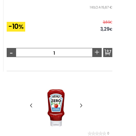
1 KILO A 15,67 €
Before
3,69
€
-10
%
3,29
€
-
+
0