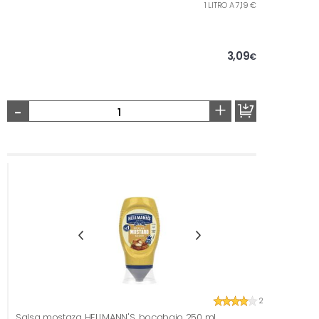
1 LITRO A 7,19 €
3,09
€
-
+
2
Salsa mostaza HELLMANN'S, bocabajo 250 ml