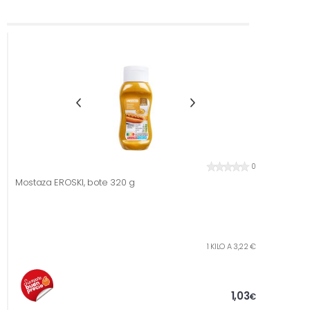
0
Mostaza EROSKI, bote 320 g
1 KILO A 3,22 €
1,03
€