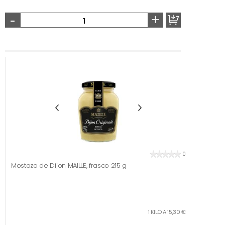
-
+
0
Mostaza de Dijon MAILLE, frasco 215 g
1 KILO A 15,30 €