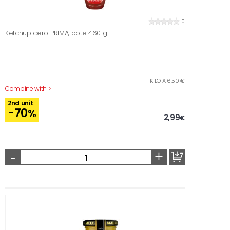
0
Ketchup cero PRIMA, bote 460 g
1 KILO A 6,50 €
Combine with >
2nd unit
-70
%
2,99
€
-
+