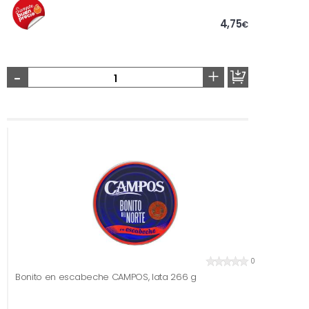
4,75
€
-
+
0
Bonito en escabeche CAMPOS, lata 266 g