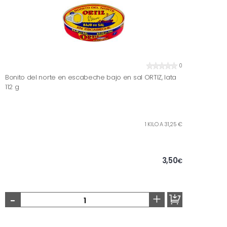
0
Bonito del norte en escabeche bajo en sal ORTIZ, lata
112 g
1 KILO A 31,25 €
3,50
€
-
+