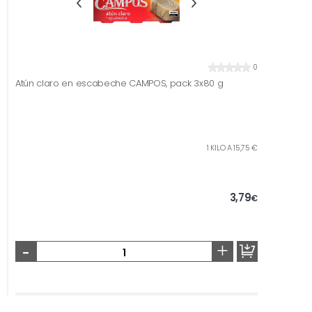
0
Atún claro en escabeche CAMPOS, pack 3x80 g
1 KILO A 15,75 €
3,79
€
-
+