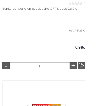
0
Bonito del Norte en escabeche ORTIZ, pack 2x112 g
1 KILO A 31,25 €
6,99
€
-
+