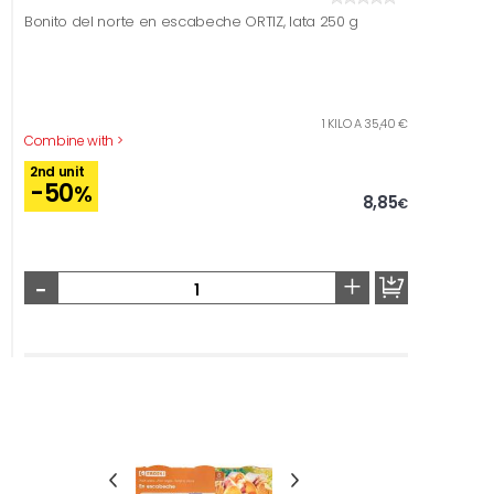
Bonito del norte en escabeche ORTIZ, lata 250 g
1 KILO A 35,40 €
Combine with >
2nd unit
-50
%
8,85
€
-
+