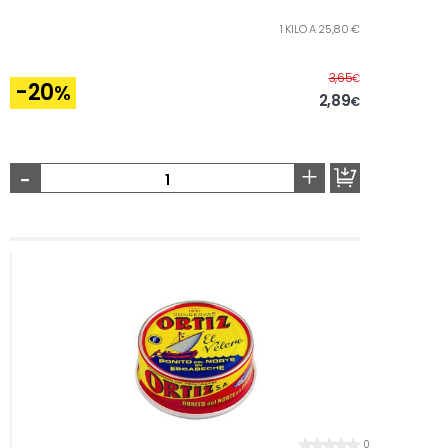
1 KILO A 25,80 €
Before
3,65
€
-20
%
2,89
€
-
+
0