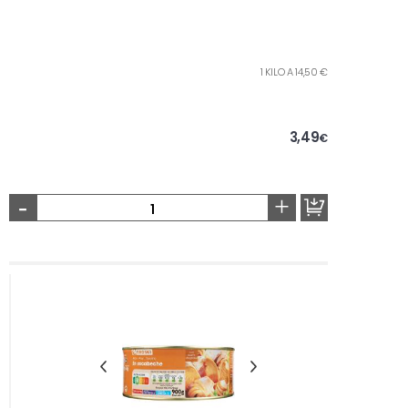
1 KILO A 14,50 €
3,49
€
-
+