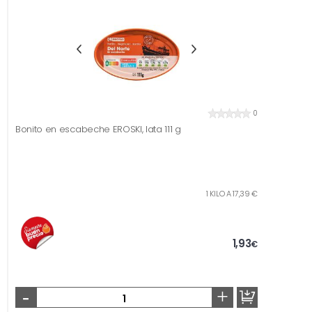
0
Bonito en escabeche EROSKI, lata 111 g
1 KILO A 17,39 €
1,93
€
-
+