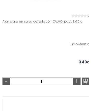
0
Atún claro en salsa de salpicón CALVO, pack 3x70 g
1 KILO A 16,57 €
3,49
€
-
+