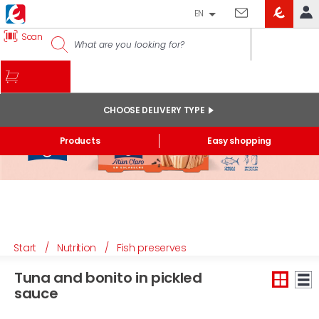
EN
EROSKI
Scan
LOG IN
CLUB
HOME
MY ACCOUNT
CHOOSE DELIVERY TYPE
Online orders
Products
Easy shopping
My products purchased at the shop and online
Lists
GENERAL INFORMATION
Start
/
Nutrition
/
Fish preserves
Tuna and bonito in pickled
sauce