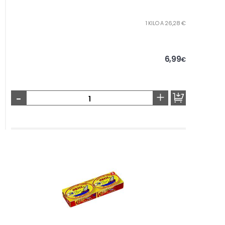
1 KILO A 26,28 €
6,99
€
-
+