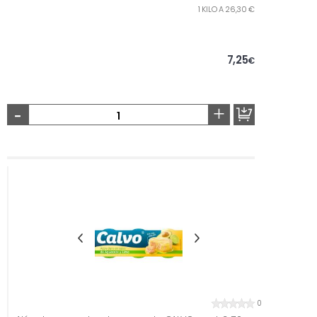
1 KILO A 26,30 €
7,25
€
-
+
0