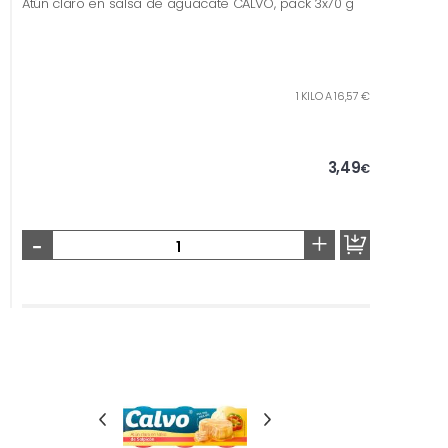
Atún claro en salsa de aguacate CALVO, pack 3x70 g
1 KILO A 16,57 €
3,49
€
-
+