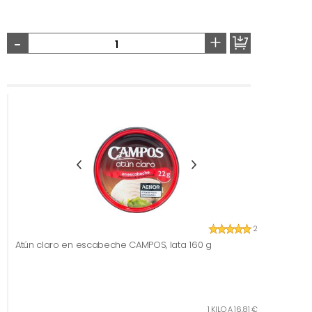
-
+
2
Atún claro en escabeche CAMPOS, lata 160 g
1 KILO A 16,81 €