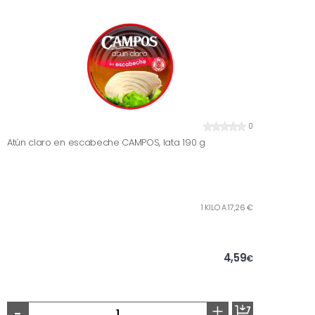
0
Atún claro en escabeche CAMPOS, lata 190 g
1 KILO A 17,26 €
4,59
€
-
+