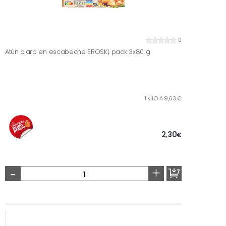
0
Atún claro en escabeche EROSKI, pack 3x80 g
1 KILO A 9,63 €
2,30
€
-
+