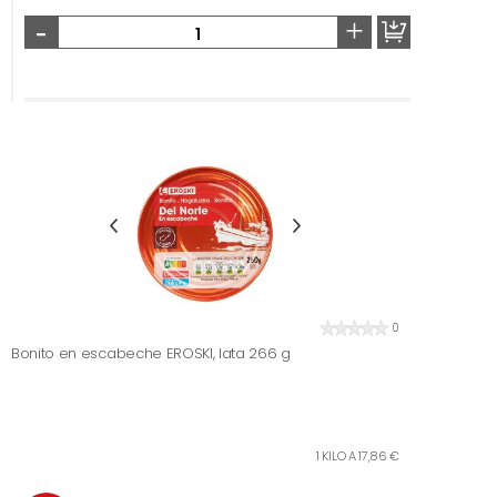
-
+
0
Bonito en escabeche EROSKI, lata 266 g
1 KILO A 17,86 €