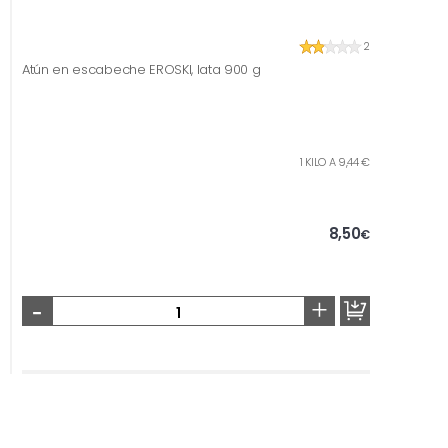
2
Atún en escabeche EROSKI, lata 900 g
1 KILO A 9,44 €
8,50
€
-
+