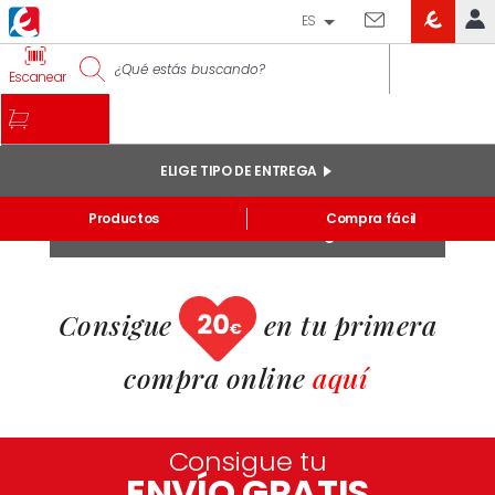
ES
EROSKI
IDENTIFÍCATE
Escanear
CLUB
INICIO
MI CUENTA
ELIGE TIPO DE ENTREGA
Pedidos online
Productos
Compra fácil
Mis productos comprados en tienda y online
Inicia sesión
Regístrate
Listas
INFORMACIÓN GENERAL
Consigue
en tu primera
compra online
aquí
Consigue tu
ENVÍO GRATIS