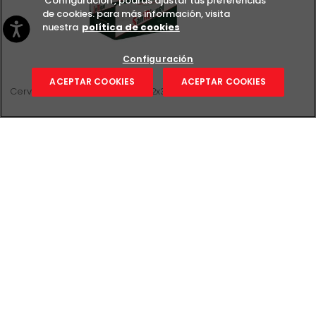
'Configuración', podrás ajustar tus preferencias
de cookies. para más información, visita
nuestra
política de cookies
Configuración
0
ACEPTAR COOKIES
ACEPTAR COOKIES
Cerveza SAN MIGUEL, pack lata 12x33 cl
1 LITRO A 2,18 €
2ª unidad
-70
%
8,63
€
-
+