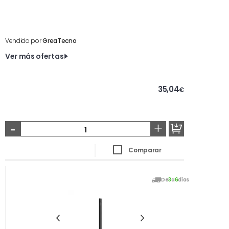
Vendido por
GreaTecno
Ver más ofertas
35,04
€
-
+
Comparar
De
3
a
6
días