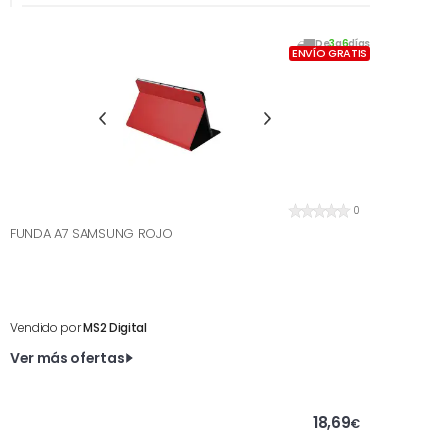
De
3
a
6
días
ENVÍO GRATIS
0
FUNDA A7 SAMSUNG ROJO
Vendido por
MS2 Digital
Ver más ofertas
18,69
€