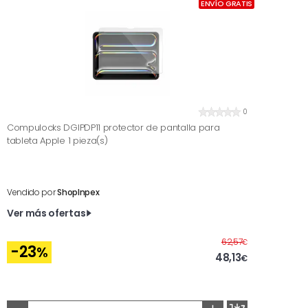
ENVÍO GRATIS
0
Compulocks DGIPDP11 protector de pantalla para
tableta Apple 1 pieza(s)
Vendido por
ShopInpex
Ver más ofertas
Antes
62,57
€
-23
%
48,13
€