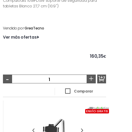
Compulocks 109IPDSW soporte de seguridad para
tabletas Blanco 27,7 cm (10.9'')
Vendido por
GreaTecno
Ver más ofertas
160,35
€
-
+
Comparar
De
3
a
6
días
ENVÍO GRATIS