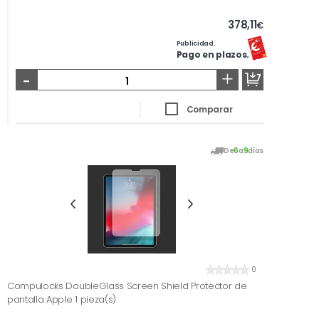
378,11
€
Publicidad.
Pago en plazos.
-
+
Comparar
De
6
a
9
días
0
Compulocks DoubleGlass Screen Shield Protector de
pantalla Apple 1 pieza(s)