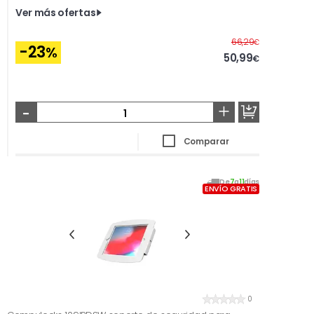
Ver más ofertas
Antes
66,29
€
-23
%
50,99
€
-
+
Comparar
De
7
a
11
días
ENVÍO GRATIS
0