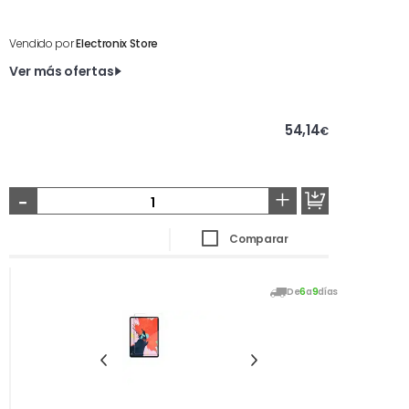
Vendido por
Electronix Store
Ver más ofertas
54,14
€
-
+
Comparar
De
6
a
9
días