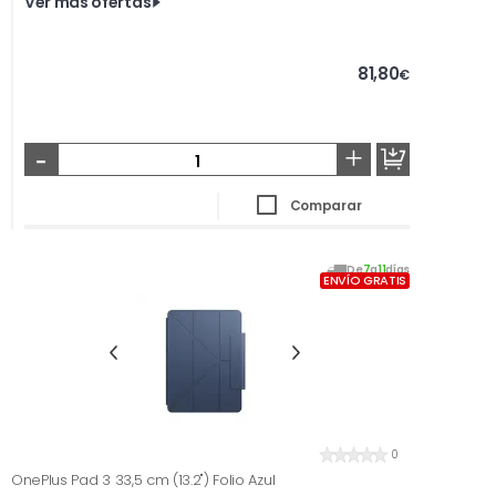
Ver más ofertas
81,80
€
-
+
Comparar
De
7
a
11
días
ENVÍO GRATIS
0
OnePlus Pad 3 33,5 cm (13.2") Folio Azul