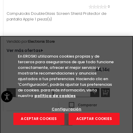
0
Compulocks DoubleGlass Screen Shield Protector de
pantalla Apple 1 pieza(s)
Vendido por
Electronix Store
Ver más ofertas
En EROSKI utilizamos cookies propias y de
terceros para asegurarnos de que todo funcione
correctamente, ofrecer el mejor servicio y
54,14
€
mostrarte recomendaciones y anuncios
ajustados a tus preferencias. Haciendo clic en
'Configuración', podrás ajustar tus preferencias
de cookies. para más información, visita
-
+
nuestra
política de cookies
Comparar
Configuración
ACEPTAR COOKIES
ACEPTAR COOKIES