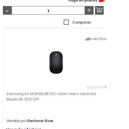
Pago en plazos.
-
+
Comparar
De
4
a
7
días
0
Samsung EJ-M3400DBEGEU ratón mano derecha
Bluetooth 1000 DPI
Vendido por
Electronix Store