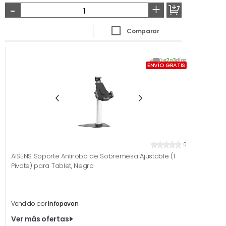
-
+
Comparar
De
2
a
3
días
ENVÍO GRATIS
0
AISENS Soporte Antirobo de Sobremesa Ajustable (1
Pivote) para Tablet, Negro
Vendido por
Infopavon
Ver más ofertas