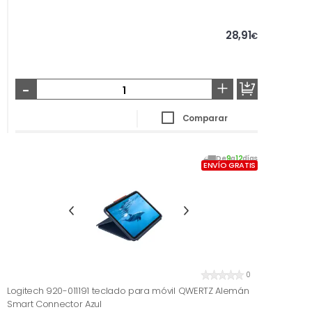
28,91
€
-
+
Comparar
De
9
a
12
días
ENVÍO GRATIS
0
Logitech 920-011191 teclado para móvil QWERTZ Alemán
Smart Connector Azul