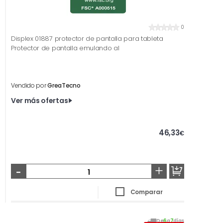
0
Displex 01887 protector de pantalla para tableta
Protector de pantalla emulando al
Vendido por
GreaTecno
Ver más ofertas
46,33
€
-
+
Comparar
De
6
a
7
días