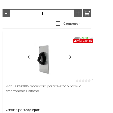
-
+
Comparar
De
9
a
10
días
ENVÍO GRATIS
0
Mobilis 030005 accesorio para teléfono móvil o
smartphone Gancho
Vendido por
ShopInpex