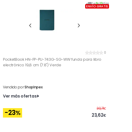
De
9
a
10
días
ENVÍO GRATIS
0
PocketBook HN-FP-PU-743G-SG-WW funda para libro
electrónico 19,8 cm (7.8") Verde
Vendido por
ShopInpex
Ver más ofertas
Antes
30,71
€
-23
%
23,62
€