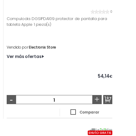
0
Compulocks DGSIPDA109 protector de pantalla para
tableta Apple 1 pieza(s)
Vendido por
Electronix Store
Ver más ofertas
54,14
€
-
+
Comparar
De
7
a
11
días
ENVÍO GRATIS