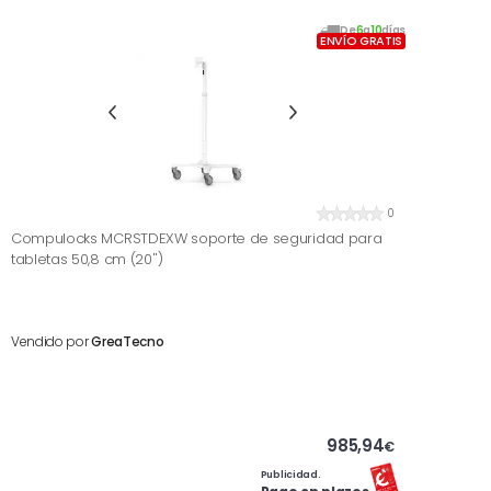
De
6
a
10
días
ENVÍO GRATIS
0
Compulocks MCRSTDEXW soporte de seguridad para
tabletas 50,8 cm (20'')
Vendido por
GreaTecno
985,94
€
Publicidad.