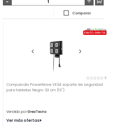
-
+
Comparar
De
7
a
11
días
ENVÍO GRATIS
0
Compulocks PowerMove VESA soporte de seguridad
para tabletas Negro 33 cm (13'')
Vendido por
GreaTecno
Ver más ofertas