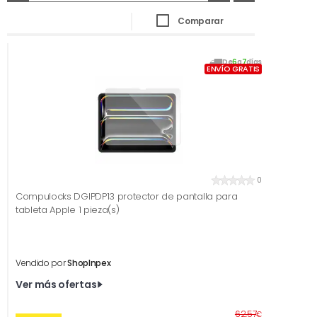
Comparar
De
6
a
7
días
ENVÍO GRATIS
0
Compulocks DGIPDP13 protector de pantalla para
tableta Apple 1 pieza(s)
Vendido por
ShopInpex
Ver más ofertas
Antes
62,57
€