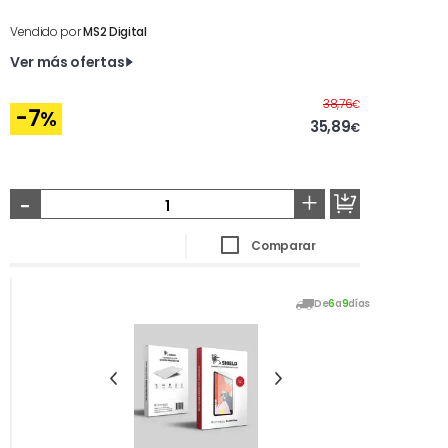
Vendido por
MS2 Digital
Ver más ofertas
Antes
38,76
€
-7
%
35,89
€
-
+
Comparar
De
6
a
9
días