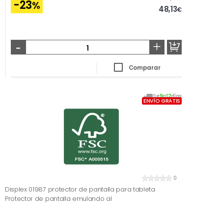
-23
%
48,13
€
-
+
Comparar
De
9
a
12
días
ENVÍO GRATIS
0
Displex 01987 protector de pantalla para tableta
Protector de pantalla emulando al