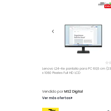
De
ENV
Lenovo L24-4e pantalla para PC 60,5 cm (23.
x 1080 Pixeles Full HD LCD
Vendido por
MS2 Digital
Ver más ofertas