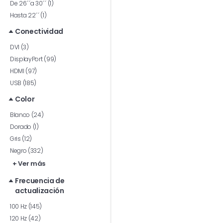
De 26´´a 30´´ (1)
Hasta 22´´ (1)
Conectividad
DVI (3)
DisplayPort (99)
HDMI (97)
USB (185)
Color
Blanco (24)
Dorado (1)
Gris (12)
Negro (332)
+ Ver más
Frecuencia de
actualización
100 Hz (145)
120 Hz (42)