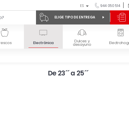
ES
944 050 514
ELIGE TIPO DE ENTREGA
Dulces y
rescos
Electrónica
Electrohog
desayuno
De 23´´ a 25´´