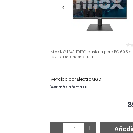
Nilox NXM24FHD1201 pantalla para PC 60,5 cm 
1920 x 1080 Pixeles Full HD
Vendido por
ElectroMGD
Ver más ofertas
8
-
+
Añadi