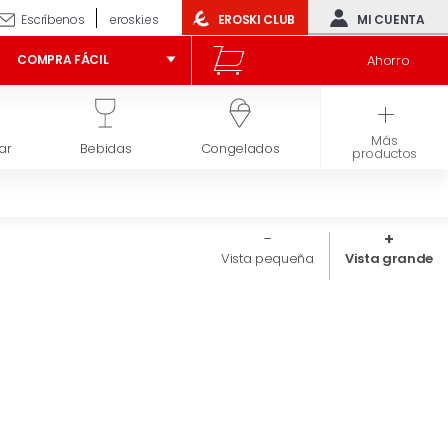
Escríbenos
eroski.es
EROSKI CLUB
MI CUENTA
Ahorro
COMPRA FÁCIL
Más
ar
Bebidas
Congelados
Higiene y belleza
productos
Vista pequeña
Vista grande