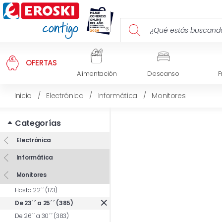
OFERTAS
Alimentación
Descanso
F
Inicio
/
Electrónica
/
Informática
/
Monitores
Categorías
Electrónica
Informática
Monitores
Hasta 22´´ (173)
De 23´´ a 25´´ (385)
De 26´´ a 30´´ (383)