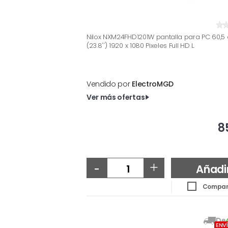
Nilox NXM24FHD1201W pantalla para PC 60,5
(23.8'') 1920 x 1080 Pixeles Full HD L
Vendido por
ElectroMGD
Ver más ofertas
8
-
+
Añadi
Compar
De
ENV