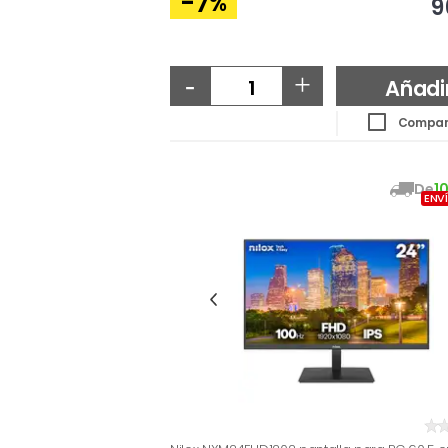
-7
%
9
-
+
Añadi
Compar
De
1
ENV