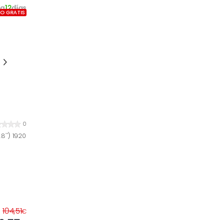
9
a
12
días
ÍO GRATIS
0
8'') 1920
104,51
€