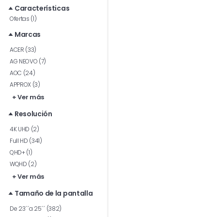
Características
Ofertas (1)
Marcas
ACER (33)
AG NEOVO (7)
AOC (24)
APPROX (3)
+ Ver más
Resolución
4K UHD (2)
Full HD (341)
QHD+ (1)
WQHD (2)
+ Ver más
Tamaño de la pantalla
De 23´´a 25´´ (382)