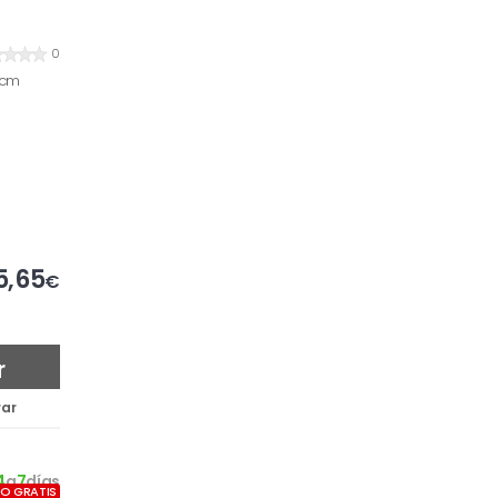
0
 cm
5,65
€
r
ar
4
a
7
días
ÍO GRATIS