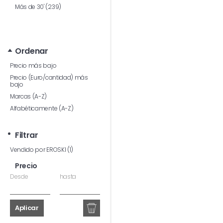
Más de 30' (239)
Ordenar
Precio más bajo
Precio (Euro/cantidad) más
bajo
Marcas (A-Z)
Alfabéticamente (A-Z)
Filtrar
Vendido por EROSKI (1)
Precio
Desde
hasta
Aplicar