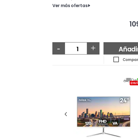
Ver más ofertas
10
-
+
Añadi
Compar
De
ENV