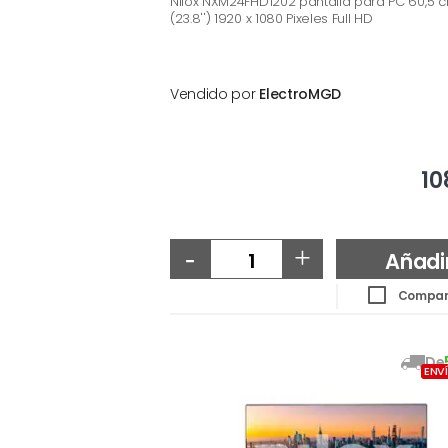
Nilox NXM24FHD1202 pantalla para PC 60,5 
(23.8'') 1920 x 1080 Pixeles Full HD
Vendido por
ElectroMGD
10
-
+
Añadi
Compar
De
ENV