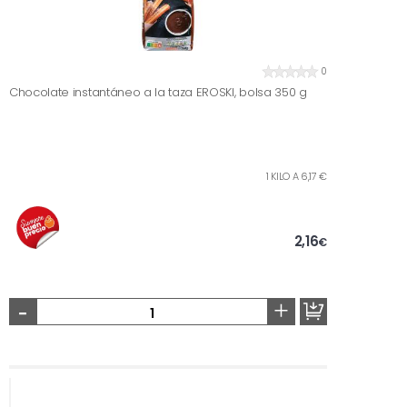
0
Chocolate instantáneo a la taza EROSKI, bolsa 350 g
1 KILO A 6,17 €
2,16
€
-
+