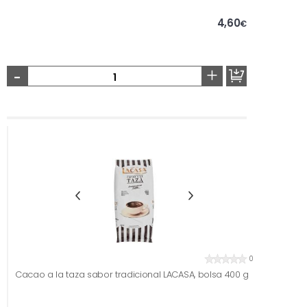
4,60
€
-
+
0
Cacao a la taza sabor tradicional LACASA, bolsa 400 g