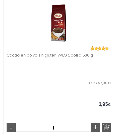
1
Cacao en polvo sin gluten VALOR, bolsa 500 g
1 KILO A 7,90 €
3,95
€
-
+