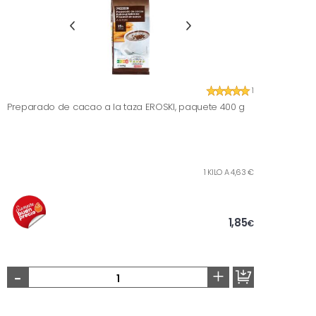
1
Preparado de cacao a la taza EROSKI, paquete 400 g
1 KILO A 4,63 €
1,85
€
-
+