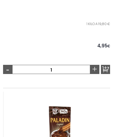
1 KILO A 19,80 €
4,95
€
-
+