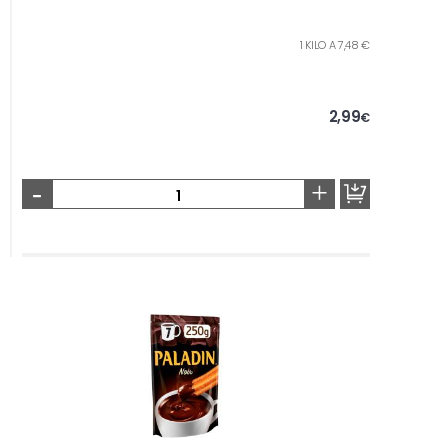
1 KILO A 7,48 €
2,99
€
-
+