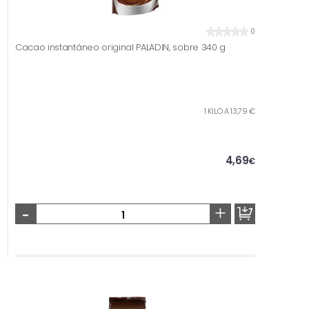
0
Cacao instantáneo original PALADIN, sobre 340 g
1 KILO A 13,79 €
4,69
€
-
+