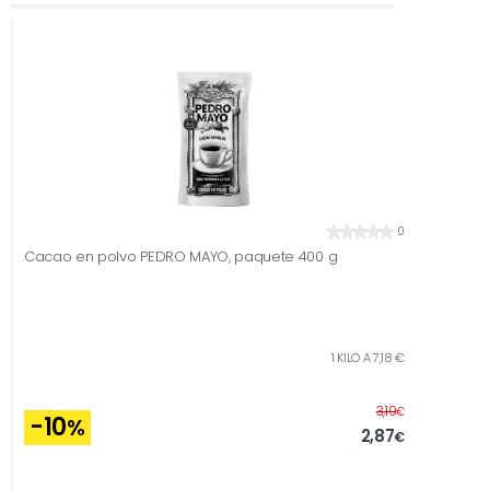
0
Cacao en polvo PEDRO MAYO, paquete 400 g
1 KILO A 7,18 €
Antes
3,19
€
-10
%
2,87
€