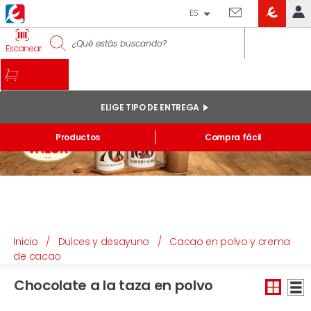
ES
EROSKI
IDENTIFÍCATE
Escanear
CLUB
INICIO
MI CUENTA
ELIGE TIPO DE ENTREGA
Pedidos online
Productos
Compra fácil
Mis productos comprados en tienda y online
Listas
INFORMACIÓN GENERAL
Inicio
/
Dulces y desayuno
/
Cacao en polvo y crema
de cacao
Chocolate a la taza en polvo