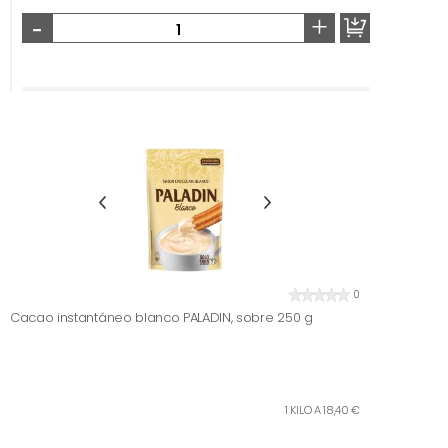
-
+
0
Cacao instantáneo blanco PALADIN, sobre 250 g
1 KILO A 18,40 €