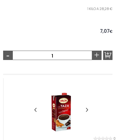
1 KILO A 28,28 €
7,07
€
-
+
0