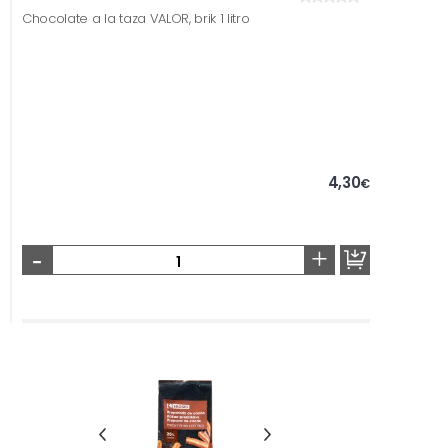
Chocolate a la taza VALOR, brik 1 litro
4,30
€
-
+