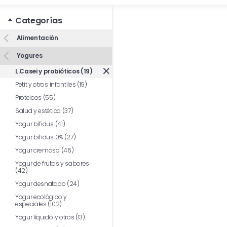
Categorías
Alimentación
Yogures
L.Casei y probióticos (19)
Petit y otros infantiles (19)
Proteicos (55)
Salud y estética (37)
Yogur bífidus (41)
Yogur bífidus 0% (27)
Yogur cremoso (46)
Yogur de frutas y sabores
(42)
Yogur desnatado (24)
Yogur ecológico y
especiales (102)
Yogur líquido y otros (13)