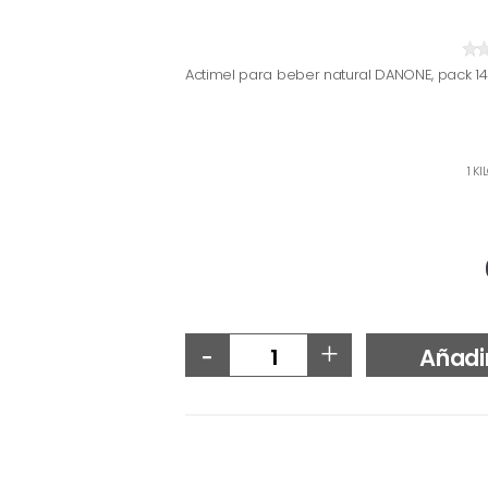
Actimel para beber natural DANONE, pack 14
1 K
-
+
Añadi