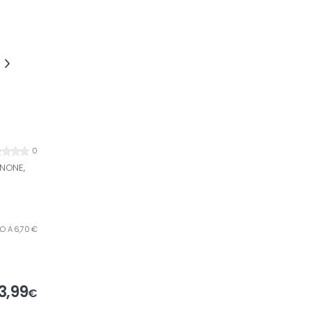
0
ANONE,
ILO A 6,70 €
3,99
€