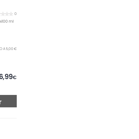
0
x100 ml
ILO A 5,00 €
6,99
€
r