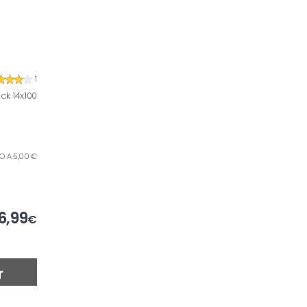
1
ck 14x100
ILO A 5,00 €
6,99
€
r