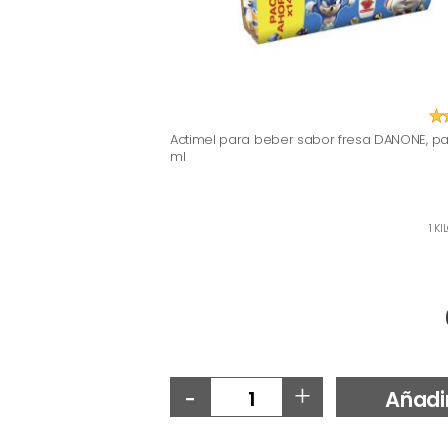
Actimel para beber sabor fresa DANONE, pa
ml
1 K
-
+
Añadi