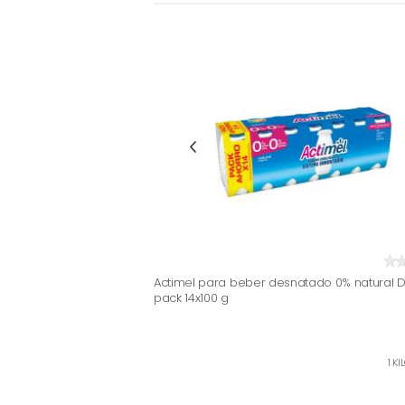
Actimel para beber desnatado 0% natural 
pack 14x100 g
1 K