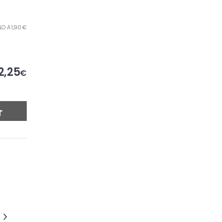
ILO A 1,90 €
2,25
€
r