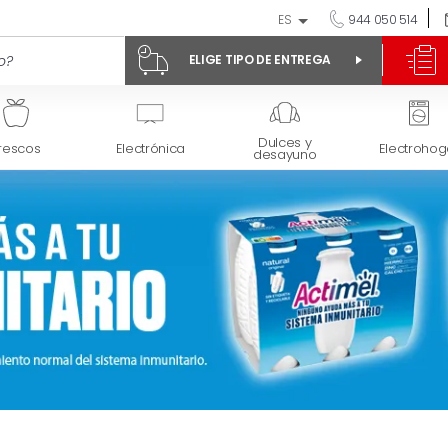
ES
944 050 514
ELIGE TIPO DE ENTREGA
Dulces y
rescos
Electrónica
Electrohog
desayuno