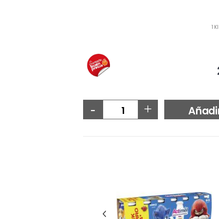
1 K
-
+
Añadi