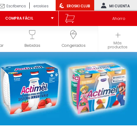
Escríbenos
eroski.es
EROSKI CLUB
MI CUENTA
Ahorro
COMPRA FÁCIL
Más
ar
Bebidas
Congelados
Higiene y belleza
productos